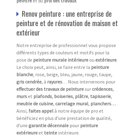
peintre
et du
prix des travaux
.
Renov peinture : une entreprise de
peinture et de rénovation de maison et
extérieur
Notre entreprise de professionnel vous propose
différents types de couleurs et motifs pour la
pose de
peinture murale intérieure
ou
extérieure
.
Le choix peut, ainsi, se faire entre la
peinture
blanche
, rose, beige, bleu, jaune, rouge, taupe,
gris cendrée
, à
rayures
… Nous intervenons pour
effectuer des travaux de peinture
sur
crédences
,
murs
et
plafonds
,
boiseries
,
plâtre
,
tapisserie
,
meuble de cuisine
,
carrelage mural
,
planchers…
Ainsi,
faites appel
à notre équipe de pro et
bénéficiez en plus d’une prestation de qualité,
d’une
garantie décennale
pour
peinture
extérieure
et
teinte
intérieure.