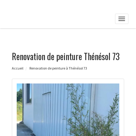
Toggle
naviga
Renovation de peinture Thénésol 73
Accueil
Renovation de peinture à Thénésol 73