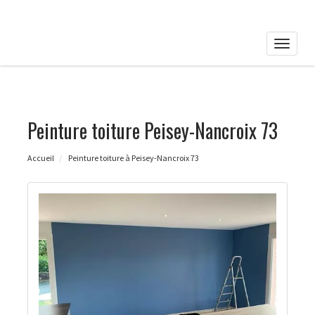
Toggle
naviga
Peinture toiture Peisey-Nancroix 73
Accueil
Peinture toiture à Peisey-Nancroix 73