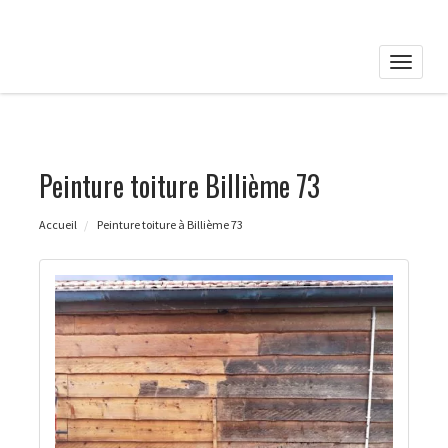
Toggle
naviga
Peinture toiture Billième 73
Accueil
Peinture toiture à Billième 73