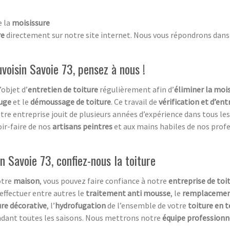
e la
moisissure
re
directement sur notre site internet. Nous vous répondrons dans l
oisin Savoie 73, pensez à nous !
’objet d’
entretien de toiture
régulièrement afin d’
éliminer la moi
fuge
et le
démoussage de toiture
. Ce travail de
vérification et d’ent
e entreprise jouit de plusieurs années d’expérience dans tous le
oir-faire de nos
artisans peintres
et aux mains habiles de nos profe
n Savoie 73, confiez-nous la toiture
otre
maison
, vous pouvez faire confiance à notre
entreprise de toi
effectuer entre autres le
traitement anti mousse
, le
remplacement
re décorative
, l’
hydrofugation
de l’ensemble de votre
toiture en t
ndant toutes les saisons. Nous mettrons notre
équipe professionne