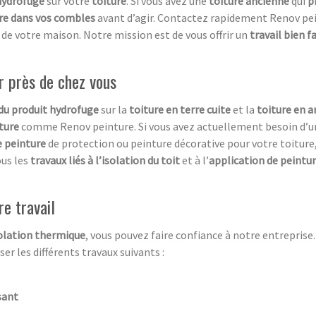
hydrofuge
sur votre
toiture
. Si vous avez une
toiture ancienne
qui
p
ltre dans vos combles
avant d’agir. Contactez rapidement Renov pei
de votre maison. Notre mission est de vous offrir un
travail bien fa
r près de chez vous
 du produit hydrofuge
sur la
toiture en terre cuite
et la
toiture en a
ture
comme Renov peinture. Si vous avez actuellement besoin d’
e peinture
de protection ou peinture décorative pour votre toiture
us les
travaux liés à l’isolation du toit
et à l’
application de peintur
re travail
olation thermique
, vous pouvez faire confiance à notre entreprise.
er les différents travaux suivants :
sant