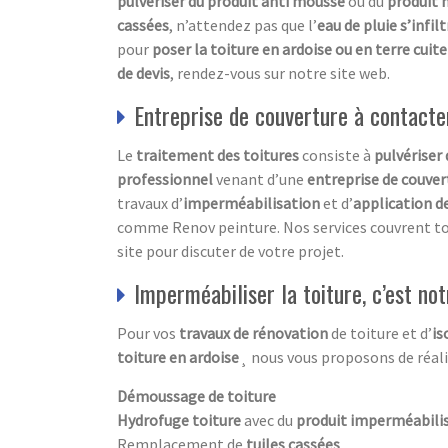
pulvériser du produit anti mousse
ou du
produit 
cassées
, n’attendez pas que l’
eau de pluie s’infi
pour
poser la toiture en ardoise ou en terre cuite
de devis
, rendez-vous sur notre site web.
Entreprise de couverture à contacte
Le
traitement des toitures
consiste à
pulvériser
professionnel
venant d’une
entreprise de couver
travaux d’
imperméabilisation
et d’
application d
comme Renov peinture. Nos services couvrent to
site pour discuter de votre projet.
Imperméabiliser la toiture, c’est not
Pour vos
travaux de rénovation
de toiture et d’
is
toiture en ardoise
¸ nous vous proposons de réalis
Démoussage de toiture
Hydrofuge toiture
avec du
produit imperméabili
Remplacement de
tuiles cassées