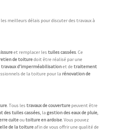
es meilleurs délais pour discuter des travaux à
sissure
et remplacer les
tuiles cassées
. Ce
retien de toiture
doit être réalisé par une
s
travaux d’imperméabilisation
et de
traitement
ssionnels de la toiture pour la
rénovation de
ture
. Tous les
travaux de couverture
peuvent être
 des tuiles cassées
, la
gestion des eaux de pluie
,
erre cuite
ou
toiture en ardoise
. Vous pouvez
lle de la toiture
afin de vous offrir une qualité de