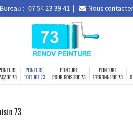
Bureau :
07 54 23 39 41
Nous contacte
PEINTURE
PEINTURE
PEINTURE
PEINTURE
AÇADE 73
TOITURE 73
POUR BOISERIE 73
FERRONNERIE 73
D
oisin 73