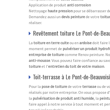
Application de produit
anti corrosion
Nettoyage
haute pression
pour se débarrasser d
Demandez aussi un
devis peinture
de votre
toitu
réaliser.
Revêtement toiture Le Pont-de-Beauv
La
toiture en terre cuite
ou en
ardoise
doit faire l
moment permet de
pulvériser un produit hydro
entreprise de toiture
comme Renov peinture. Notr
anti-mousse
. Vous pouvez faire confiance au sav
toiture
et l’
entretien du toit de votre maison
.
Toit-terrasse à Le Pont-de-Beauvoisi
Pour la
pose de toiture
de votre
terrasse
ou de v
réalisés par notre entreprise. On vous propose d’
la
pulvérisation de produit anti humide
, la
peintu
faire appel à notre service à tout moment et pe