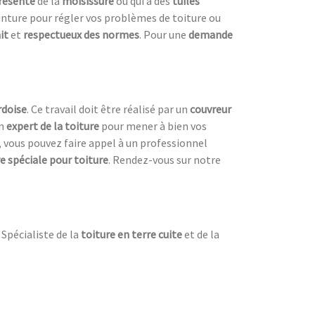
résente
de la
moisissure
ou qui a des
tuiles
nture pour régler vos problèmes de toiture ou
it
et
respectueux des normes
. Pour une
demande
rdoise
. Ce travail doit être réalisé par un
couvreur
un
expert de la toiture
pour mener à bien vos
, vous pouvez faire appel à un professionnel
e spéciale pour toiture
. Rendez-vous sur notre
 Spécialiste de la
toiture en terre cuite
et de la