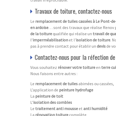
travail irréprochable.
Travaux de toiture, contactez-nous
Le
remplacement de tuiles cassées à Le Pont-de
en ardoise
… sont des travaux que réalise Renov 
de la toiture
qualifiée qui réalise un
travail de qua
l’
imperméabilisation
et l’
isolation
de toiture
. N
pas à prendre contact pour établir un
devis
de vo
Contactez-nous pour la réfection de
Vous souhaitez
rénover votre toiture
en
terre cu
Nous faisons entre autres :
Le
remplacement de tuiles
abimées ou cassées,
L’application de
peinture hydrofuge
La
peinture de toit
L’
isolation des combles
Le
traitement anti mousse
et
anti humidité
La
rénovation toiture
complète