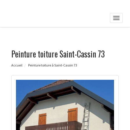
Toggle
naviga
Peinture toiture Saint-Cassin 73
Accueil
Peinture toiture à Saint-Cassin 73