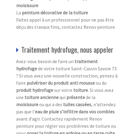
moisissure
La
peinture décorative de la toiture
Faites appel à un professionnel pour ne pas être
déçu des travaux finis, contactez Renov peinture.
Traitement hydrofuge, nous appeler
Avez-vous besoin de faire un
traitement
hydrofuge
de votre toiture Saint-Cassin Savoie 73
? Si vous avez une nouvelle construction, pensez à
faire
pulvériser du produit anti mousse
ou du
produit hydrofuge
sur votre
toiture
. Si vous avez
une
toiture ancienne
qui
présente
de la
moisissure
ou qui a des
tuiles cassées
, n’attendez
pas que l’
eau de pluie s’infiltre dans vos combles
avant d’agir. Contactez rapidement Renov
peinture pour régler vos problèmes de toiture ou
pour
poser la toiture en ardoise ou en terre cuite