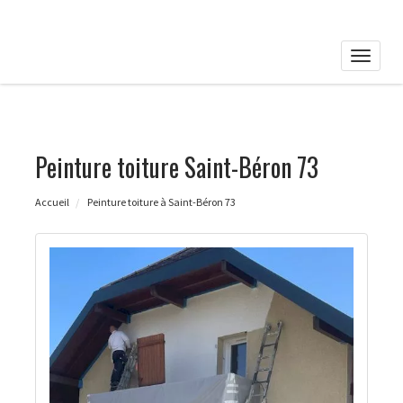
Toggle
naviga
Peinture toiture Saint-Béron 73
Accueil
Peinture toiture à Saint-Béron 73