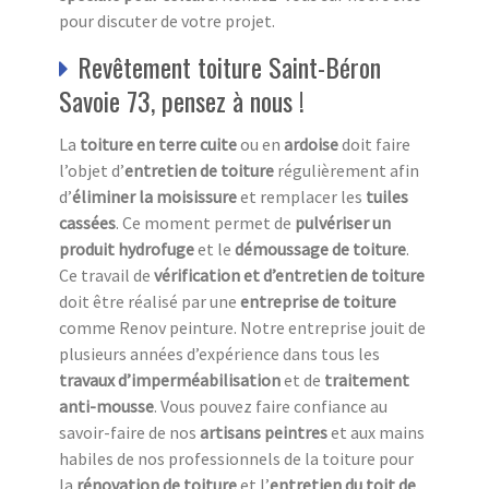
pour discuter de votre projet.
Revêtement toiture Saint-Béron
Savoie 73, pensez à nous !
La
toiture en terre cuite
ou en
ardoise
doit faire
l’objet d’
entretien de toiture
régulièrement afin
d’
éliminer la moisissure
et remplacer les
tuiles
cassées
. Ce moment permet de
pulvériser un
produit hydrofuge
et le
démoussage de toiture
.
Ce travail de
vérification et d’entretien de toiture
doit être réalisé par une
entreprise de toiture
comme Renov peinture. Notre entreprise jouit de
plusieurs années d’expérience dans tous les
travaux d’imperméabilisation
et de
traitement
anti-mousse
. Vous pouvez faire confiance au
savoir-faire de nos
artisans peintres
et aux mains
habiles de nos professionnels de la toiture pour
la
rénovation de toiture
et l’
entretien du toit de