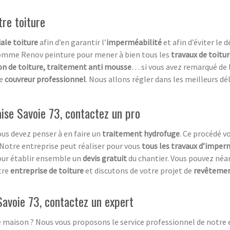
tre toiture
ale toiture
afin d’en garantir l’
imperméabilité
et afin d’éviter le 
omme Renov peinture pour mener à bien tous les
travaux de toitu
on de toiture, traitement anti mousse
… si vous avez remarqué de 
de
couvreur professionnel
. Nous allons régler dans les meilleurs dé
aise Savoie 73, contactez un pro
ous devez penser à en faire un
traitement hydrofuge
. Ce procédé v
 Notre entreprise peut réaliser pour vous
tous les travaux d’imper
our établir ensemble un
devis gratuit
du chantier. Vous pouvez né
tre
entreprise de toiture
et discutons de votre projet de
revêtement
Savoie 73, contactez un expert
e maison ? Nous vous proposons le service professionnel de notre 