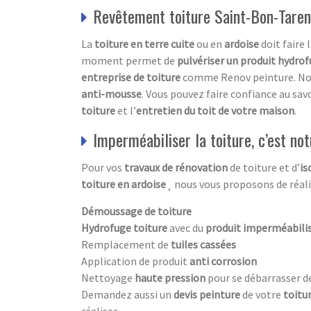
Revêtement toiture Saint-Bon-Tarent
La
toiture en terre cuite
ou en
ardoise
doit faire l
moment permet de
pulvériser un produit hydro
entreprise de toiture
comme Renov peinture. Notr
anti-mousse
. Vous pouvez faire confiance au sav
toiture
et l’
entretien du toit de votre maison
.
Imperméabiliser la toiture, c’est not
Pour vos
travaux de rénovation
de toiture et d’
is
toiture en ardoise
¸ nous vous proposons de réalis
Démoussage de toiture
Hydrofuge toiture
avec du
produit imperméabili
Remplacement de
tuiles cassées
Application de produit
anti corrosion
Nettoyage
haute pression
pour se débarrasser d
Demandez aussi un
devis peinture
de votre
toitu