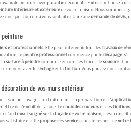
 travaux de peinture avec garantie décennale. Faites confiance à 
inture intérieure et extérieure
de votre maison. Nous sommes éga
avez une question ou si vous souhaitez faire une
demande de devis
, 
 peinture
iers et professionnels
. Elle peut intervenir lors des
travaux de ré
énovation, le
peintre professionnel
commence par le
décapage
s’il 
 la
surface à peindre
comporte encore des traces de
soudure
. Il p
e terminent avec le
séchage
et la
finition
. Vous pouvez nous contac
a décoration de vos murs extérieur
es : son nettoyage, son traitement, sa préparation et l’
a
pplicatio
mettre de l’
e
nduit
de façade. Le
choix des couleurs
et des
finitions
rer d’un
travail soigné
sur la
façade de votre maison
, il est conseil
s satisfaire et elle
propose ses services
dans le respect de
votre 