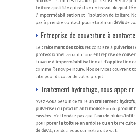
ardoise
… sont des travaux que réalise Renov pei
toiture
qualifiée qui réalise un
travail de qualité
e
l’
imperméabilisation
et l’
isolation
de toiture
. N
pas à prendre contact pour établir un
devis
de vo
Entreprise de couverture à contacte
Le
traitement des toitures
consiste à
pulvériser
professionnel
venant d’une
entreprise de couver
travaux d’
imperméabilisation
et d’
application d
comme Renov peinture. Nos services couvrent to
site pour discuter de votre projet.
Traitement hydrofuge, nous appeler
Avez-vous besoin de faire un
traitement hydrofu
pulvériser du produit anti mousse
ou du
produit 
cassées
, n’attendez pas que l’
eau de pluie s’infi
pour
poser la toiture en ardoise ou en terre cuite
de devis
, rendez-vous sur notre site web.