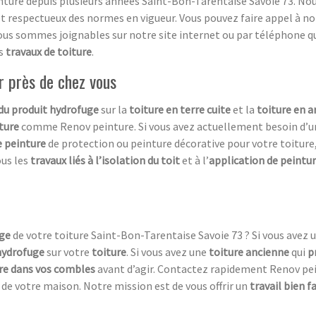
nture depuis plusieurs années Saint-Bon-Tarentaise Savoie 73. No
t respectueux des normes en vigueur. Vous pouvez faire appel à not
ous sommes joignables sur notre site internet ou par téléphone qu
s
travaux de toiture
.
r près de chez vous
 du produit hydrofuge
sur la
toiture en terre cuite
et la
toiture en a
ture
comme Renov peinture. Si vous avez actuellement besoin d’
e peinture
de protection ou peinture décorative pour votre toiture
us les
travaux liés à l’isolation du toit
et à l’
application de peintur
ge
de votre toiture Saint-Bon-Tarentaise Savoie 73 ? Si vous avez 
hydrofuge
sur votre
toiture
. Si vous avez une
toiture ancienne
qui
p
ltre dans vos combles
avant d’agir. Contactez rapidement Renov pei
de votre maison. Notre mission est de vous offrir un
travail bien fa