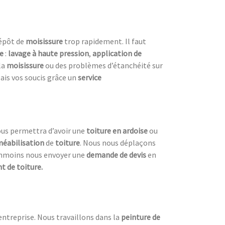
dépôt de
moisissure
trop rapidement. Il faut
re
:
lavage à haute pression
,
application de
la
moisissure
ou des problèmes d’étanchéité sur
lais vos soucis grâce un
service
ous permettra d’avoir une
toiture en ardoise
ou
méabilisation
de
toiture
. Nous nous déplaçons
anmoins nous envoyer une
demande de devis
en
 de toiture.
entreprise. Nous travaillons dans la
peinture de