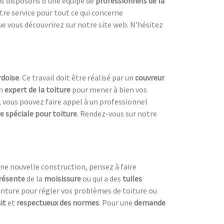
us disposons d’une équipe de
professionnels de la
re service pour tout ce qui concerne
e vous découvrirez sur notre site web. N’hésitez
rdoise
. Ce travail doit être réalisé par un
couvreur
un
expert de la toiture
pour mener à bien vos
, vous pouvez faire appel à un professionnel
e spéciale pour toiture
. Rendez-vous sur notre
une nouvelle construction, pensez à faire
résente
de la
moisissure
ou qui a des
tuiles
nture pour régler vos problèmes de toiture ou
it
et
respectueux des normes
. Pour une
demande