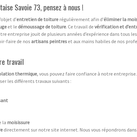
aise Savoie 73, pensez à nous !
’objet d’
entretien de toiture
régulièrement afin d’
éliminer la moi
fuge
et le
démoussage de toiture
. Ce travail de
vérification et d’ent
e entreprise jouit de plusieurs années d’expérience dans tous le
oir-faire de nos
artisans peintres
et aux mains habiles de nos profe
re travail
olation thermique
, vous pouvez faire confiance à notre entreprise.
er les différents travaux suivants :
sant
e la
moisissure
re
directement sur notre site internet. Nous vous répondrons dans l