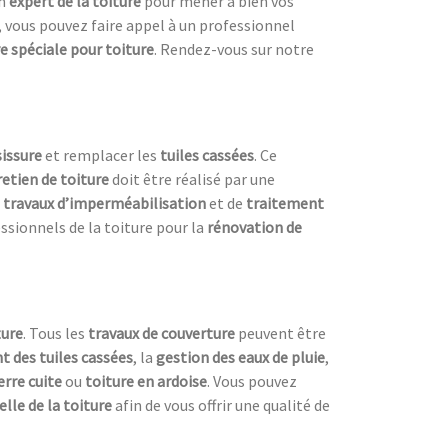
un
expert de la toiture
pour mener à bien vos
, vous pouvez faire appel à un professionnel
e spéciale pour toiture
. Rendez-vous sur notre
sissure
et remplacer les
tuiles cassées
. Ce
retien de toiture
doit être réalisé par une
s
travaux d’imperméabilisation
et de
traitement
ssionnels de la toiture pour la
rénovation de
ture
. Tous les
travaux de couverture
peuvent être
 des tuiles cassées
, la
gestion des eaux de pluie
,
erre cuite
ou
toiture en ardoise
. Vous pouvez
lle de la toiture
afin de vous offrir une qualité de