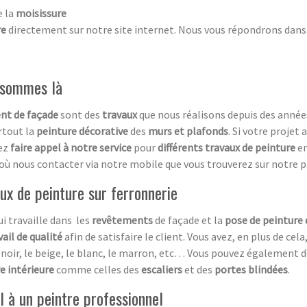
e la
moisissure
re
directement sur notre site internet. Nous vous répondrons dans l
s sommes là
nt de façade
sont des
travaux
que nous réalisons depuis des anné
rtout la
peinture décorative
des
murs et plafonds
. Si votre projet 
vez
faire appel à notre service
pour
différents travaux de peinture
en
où nous contacter via notre mobile que vous trouverez sur notre p
ux de peinture sur ferronnerie
i travaille dans les
revêtements
de façade et la
pose de peinture 
vail de qualité
afin de satisfaire le client. Vous avez, en plus de cel
le noir, le beige, le blanc, le marron, etc… Vous pouvez également
e intérieure
comme celles des
escaliers
et des
portes blindées
.
el à un peintre professionnel