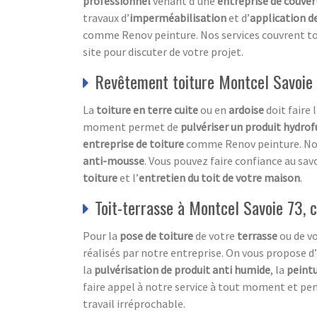
professionnel
venant d’une
entreprise de couver
travaux d’
imperméabilisation
et d’
application d
comme Renov peinture. Nos services couvrent to
site pour discuter de votre projet.
Revêtement toiture Montcel Savoie 
La
toiture en terre cuite
ou en
ardoise
doit faire l
moment permet de
pulvériser un produit hydro
entreprise de toiture
comme Renov peinture. Notr
anti-mousse
. Vous pouvez faire confiance au sav
toiture
et l’
entretien du toit de votre maison
.
Toit-terrasse à Montcel Savoie 73, c
Pour la
pose de toiture
de votre
terrasse
ou de v
réalisés par notre entreprise. On vous propose d’
la
pulvérisation de produit anti humide
, la
peintu
faire appel à notre service à tout moment et pe
travail irréprochable.