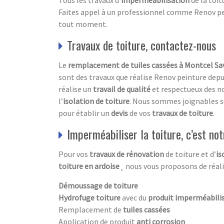
Tous les travaux d’
imperméabilisation
de la toit
Faites appel à un professionnel comme Renov pein
tout moment.
Travaux de toiture, contactez-nous
Le
remplacement de tuiles cassées à Montcel Sa
sont des travaux que réalise Renov peinture dep
réalise un
travail de qualité
et respectueux des no
l’
isolation
de toiture
. Nous sommes joignables su
pour établir un
devis
de vos
travaux de toiture
.
Imperméabiliser la toiture, c’est not
Pour vos
travaux de rénovation
de toiture et d’
is
toiture en ardoise
¸ nous vous proposons de réalis
Démoussage de toiture
Hydrofuge toiture
avec du
produit imperméabili
Remplacement de
tuiles cassées
Application de produit
anti corrosion