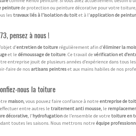
ture
comme Renov peinture. Si vous avez actuellement besoin d’
e peinture
de protection ou peinture décorative pour votre toiture
us les
travaux liés à l’isolation du toit
et à l’
application de peintur
73, pensez à nous !
’objet d’
entretien de toiture
régulièrement afin d’
éliminer la moi
fuge
et le
démoussage de toiture
. Ce travail de
vérification et d’ent
e entreprise jouit de plusieurs années d’expérience dans tous le
oir-faire de nos
artisans peintres
et aux mains habiles de nos profe
onfiez-nous la toiture
otre
maison
, vous pouvez faire confiance à notre
entreprise de toi
effectuer entre autres le
traitement anti mousse
, le
remplacement
re décorative
, l’
hydrofugation
de l’ensemble de votre
toiture en t
ndant toutes les saisons. Nous mettrons notre
équipe professionne