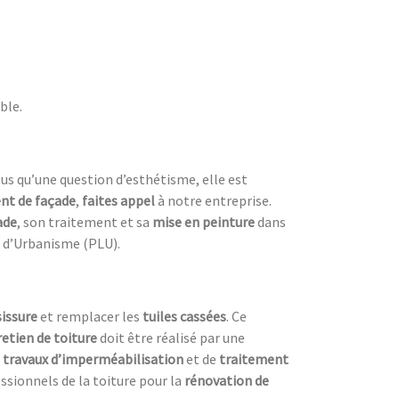
ble.
lus qu’une question d’esthétisme, elle est
nt de façade
,
faites appel
à notre entreprise.
ade
, son traitement et sa
mise en peinture
dans
l d’Urbanisme (PLU).
sissure
et remplacer les
tuiles cassées
. Ce
retien de toiture
doit être réalisé par une
s
travaux d’imperméabilisation
et de
traitement
ssionnels de la toiture pour la
rénovation de