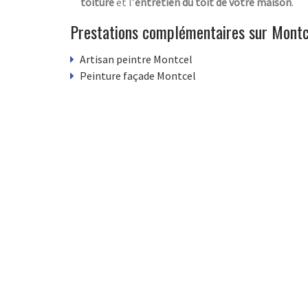
toiture
et l’
entretien du toit de votre maison
.
Prestations complémentaires sur Montc
Artisan peintre Montcel
Peinture façade Montcel