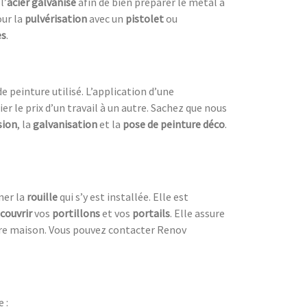
l’
acier galvanisé
afin de bien préparer le métal à
our la
pulvérisation
avec un
pistolet
ou
es
.
e peinture utilisé. L’application d’une
er le prix d’un travail à un autre. Sachez que nous
sion
, la
galvanisation
et la
pose de peinture déco
.
ner la
rouille
qui s’y est installée. Elle est
ecouvrir
vos
portillons
et vos
portails
. Elle assure
re maison. Vous pouvez contacter Renov
 :