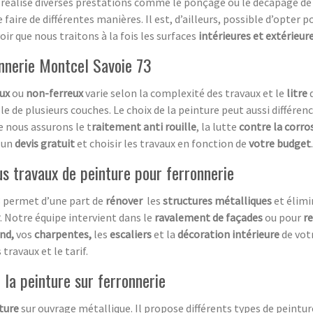
e réalise diverses prestations comme le ponçage ou le décapage de 
 faire de différentes manières. Il est, d’ailleurs, possible d’opter p
voir que nous traitons à la fois les surfaces
intérieures et extérieur
onnerie Montcel Savoie 73
ux
ou
non-ferreux
varie selon la complexité des travaux et le
litre
d
e de plusieurs couches. Le choix de la peinture peut aussi différenci
nous assurons le t
raitement anti
rouille
, la lutte
contre la corro
r un
devis
gratuit
et choisir les travaux en fonction de
votre budget
.
us travaux de peinture pour ferronnerie
3 permet d’une part de
rénover
les
structures métalliques
et élimi
. Notre équipe intervient dans le
ravalement de façades
ou pour
r
ond,
vos
charpentes,
les
escaliers
et la
décoration intérieure
de vot
travaux et le tarif.
 la peinture sur ferronnerie
ture
sur ouvrage métallique. Il propose différents types de peinture