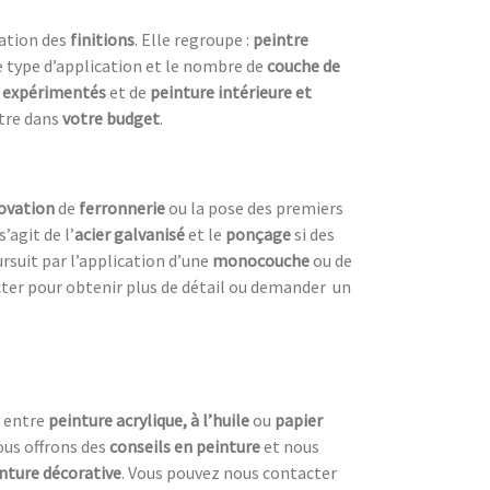
sation des
finitions
. Elle regroupe :
peintre
e type d’application et le nombre de
couche de
s
expérimentés
et de
peinture intérieure et
ntre dans
votre budget
.
novation
de
ferronnerie
ou la pose des premiers
s’agit de l’
acier galvanisé
et le
ponçage
si des
oursuit par l’application d’une
monocouche
ou de
ter pour obtenir plus de détail ou demander un
r entre
peinture acrylique, à l’huile
ou
papier
ous offrons des
conseils en peinture
et nous
nture décorative
. Vous pouvez nous contacter