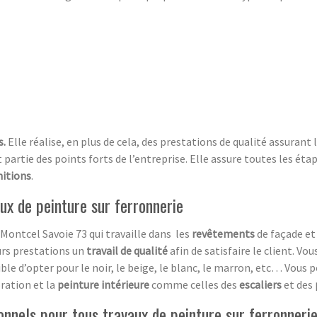
s.
Elle réalise, en plus de cela, des prestations de qualité assurant 
artie des points forts de l’entreprise. Elle assure toutes les étap
nitions
.
ux de peinture sur ferronnerie
Montcel Savoie 73 qui travaille dans les
revêtements
de façade et
rs prestations un
travail de qualité
afin de satisfaire le client. Vou
ssible d’opter pour le noir, le beige, le blanc, le marron, etc… Vo
ration et la
peinture intérieure
comme celles des
escaliers
et des
onnels pour tous travaux de peinture sur ferronneri