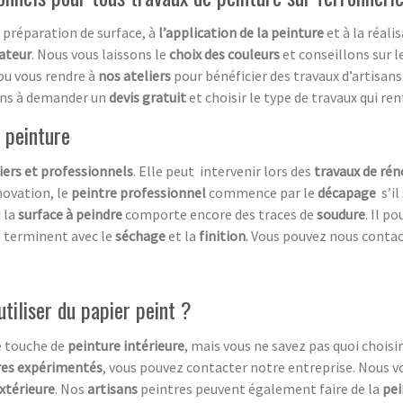
 préparation de surface, à
l’application de la
peinture
et à la réali
ateur
. Nous vous laissons le
choix des couleurs
et conseillons sur l
ou vous rendre à
nos ateliers
pour bénéficier des travaux d’artisan
tions à demander un
devis gratuit
et choisir le type de travaux qui re
 peinture
iers et professionnels
. Elle peut intervenir lors des
travaux de ré
énovation, le
peintre professionnel
commence par le
décapage
s’il 
 la
surface à peindre
comporte encore des traces de
soudure
. Il p
e terminent avec le
séchage
et la
finition
. Vous pouvez nous contac
utiliser du papier peint ?
e touche de
peinture intérieure
, mais vous ne savez pas quoi choisi
tres expérimentés
, vous pouvez contacter notre entreprise. Nous v
extérieure
. Nos
artisans
peintres peuvent également faire de la
pei