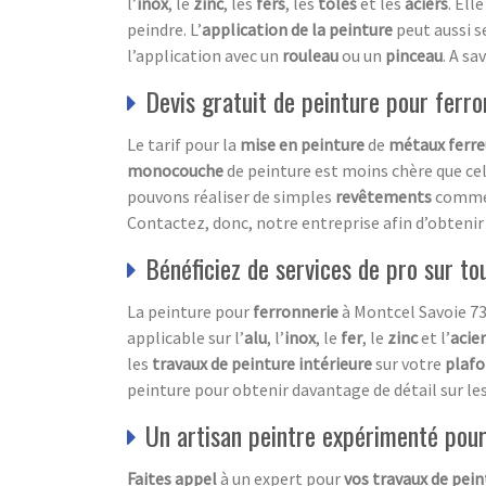
l’
inox
, le
zinc
, les
fers
, les
tôles
et les
aciers
. Ell
peindre. L’
application de la peinture
peut aussi se
l’application avec un
rouleau
ou un
pinceau
. A sa
Devis gratuit de peinture pour ferr
Le tarif pour la
mise en peinture
de
métaux ferre
monocouche
de peinture est moins chère que cell
pouvons réaliser de simples
revêtements
comme 
Contactez, donc, notre entreprise afin d’obteni
Bénéficiez de services de pro sur to
La peinture pour
ferronnerie
à Montcel Savoie 7
applicable sur l’
alu
, l’
inox
, le
fer
, le
zinc
et l’
acier
les
travaux de peinture intérieure
sur votre
plaf
peinture pour obtenir davantage de détail sur les 
Un artisan peintre expérimenté pour
Faites appel
à un expert pour
vos travaux de pein