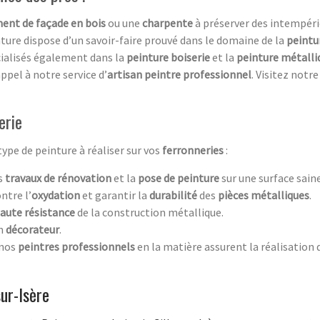
ent de façade en bois
ou une
charpente
à préserver des intempéri
ture dispose d’un savoir-faire prouvé dans le domaine de la
peintu
alisés également dans la
peinture boiserie
et la
peinture métalli
appel à notre service d’
artisan peintre professionnel
. Visitez notr
erie
type de peinture à réaliser sur vos
ferronneries
:
es
travaux
de
rénovation
et la
pose de peinture
sur une surface saine
ntre l’
oxydation
et garantir la
durabilité
des
pièces métalliques
.
aute résistance
de la construction métallique.
un
décorateur
.
 nos
peintres professionnels
en la matière assurent la réalisation 
ur-Isère