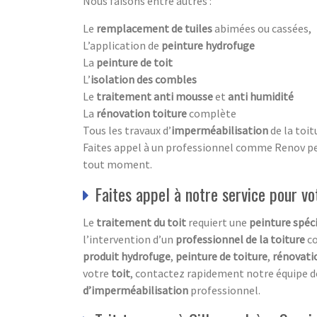
Nous faisons entre autres :
Le
remplacement de tuiles
abimées ou cassées,
L’application de
peinture hydrofuge
La
peinture de toit
L’
isolation des combles
Le
traitement anti mousse
et
anti humidité
La
rénovation toiture
complète
Tous les travaux d’
imperméabilisation
de la toit
Faites appel à un professionnel comme Renov pein
tout moment.
Faites appel à notre service pour vo
Le
traitement du toit
requiert une
peinture spéci
l’intervention d’un
professionnel de la toiture
c
produit hydrofuge
,
peinture de toiture
,
rénovati
votre
toit
, contactez rapidement notre équipe 
d’imperméabilisation
professionnel.