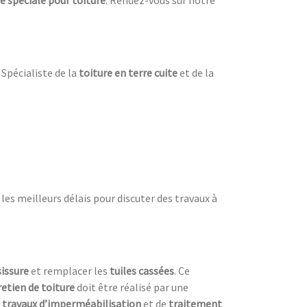
e spéciale pour toiture
. Rendez-vous sur notre
 Spécialiste de la
toiture en terre cuite
et de la
es meilleurs délais pour discuter des travaux à
sissure
et remplacer les
tuiles cassées
. Ce
retien de toiture
doit être réalisé par une
s
travaux d’imperméabilisation
et de
traitement