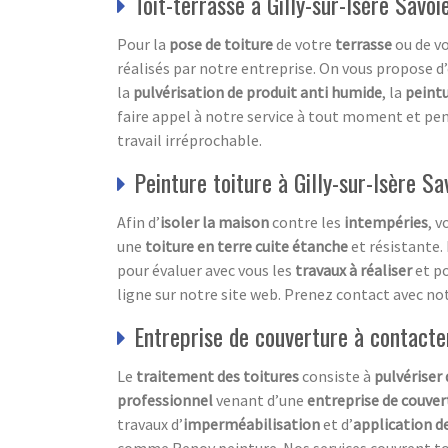
Toit-terrasse à Gilly-sur-Isère Savoi
Pour la
pose de toiture
de votre
terrasse
ou de v
réalisés par notre entreprise. On vous propose d’
la
pulvérisation de produit anti humide
, la
peintu
faire appel à notre service à tout moment et pe
travail irréprochable.
Peinture toiture à Gilly-sur-Isère S
Afin d’
isoler la maison
contre les
intempéries
, v
une
toiture en terre cuite étanche
et résistante.
pour évaluer avec vous les
travaux à réaliser
et p
ligne sur notre site web. Prenez contact avec no
Entreprise de couverture à contacte
Le
traitement des toitures
consiste à
pulvériser
professionnel
venant d’une
entreprise de couver
travaux d’
imperméabilisation
et d’
application d