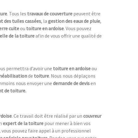
ture
. Tous les
travaux de couverture
peuvent être
 des tuiles cassées
, la
gestion des eaux de pluie
,
erre cuite
ou
toiture en ardoise
. Vous pouvez
lle de la toiture
afin de vous offrir une qualité de
ous permettra d’avoir une
toiture en ardoise
ou
méabilisation
de
toiture
. Nous nous déplaçons
anmoins nous envoyer une
demande de devis
en
 de toiture.
rdoise
. Ce travail doit être réalisé par un
couvreur
un
expert de la toiture
pour mener à bien vos
, vous pouvez faire appel à un professionnel