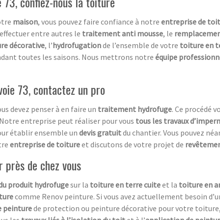
e 73, confiez-nous la toiture
otre
maison
, vous pouvez faire confiance à notre
entreprise de toi
effectuer entre autres le
traitement anti mousse
, le
remplacement
re décorative
, l’
hydrofugation
de l’ensemble de votre
toiture en t
ndant toutes les saisons. Nous mettrons notre
équipe professionne
avoie 73, contactez un pro
ous devez penser à en faire un
traitement hydrofuge
. Ce procédé v
 Notre entreprise peut réaliser pour vous
tous les travaux d’imper
our établir ensemble un
devis gratuit
du chantier. Vous pouvez né
tre
entreprise de toiture
et discutons de votre projet de
revêtement
r près de chez vous
 du produit hydrofuge
sur la
toiture en terre cuite
et la
toiture en a
ture
comme Renov peinture. Si vous avez actuellement besoin d’
e peinture
de protection ou peinture décorative pour votre toiture