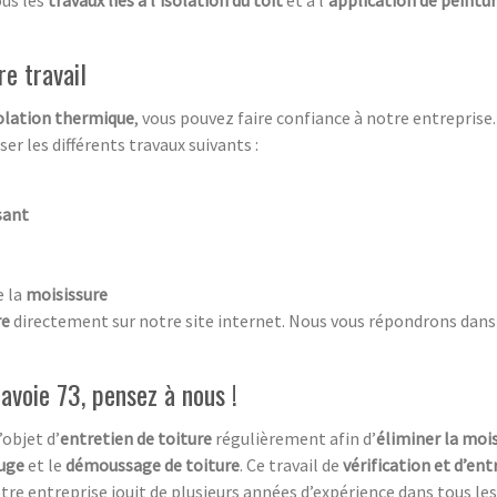
us les
travaux liés à l’isolation du toit
et à l’
application de peintur
re travail
olation thermique
, vous pouvez faire confiance à notre entreprise.
er les différents travaux suivants :
sant
e la
moisissure
re
directement sur notre site internet. Nous vous répondrons dans l
avoie 73, pensez à nous !
’objet d’
entretien de toiture
régulièrement afin d’
éliminer la moi
fuge
et le
démoussage de toiture
. Ce travail de
vérification et d’ent
e entreprise jouit de plusieurs années d’expérience dans tous le