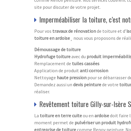
comme Renov peinture. Nos services couvrent to
site pour discuter de votre projet.
Imperméabiliser la toiture, c’est not
Pour vos
travaux de rénovation
de toiture et d’
is
toiture en ardoise
¸ nous vous proposons de réalis
Démoussage de toiture
Hydrofuge toiture
avec du
produit imperméabili
Remplacement de
tuiles cassées
Application de produit
anti corrosion
Nettoyage
haute pression
pour se débarrasser d
Demandez aussi un
devis peinture
de votre
toitu
réaliser.
Revêtement toiture Gilly-sur-Isère S
La
toiture en terre cuite
ou en
ardoise
doit faire l
moment permet de
pulvériser un produit hydro
entreprise de toiture
comme Renov peinture. Notr