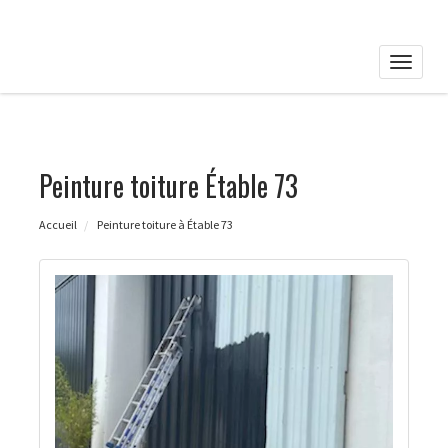
Toggle
naviga
Peinture toiture Étable 73
Accueil
Peinture toiture à Étable 73