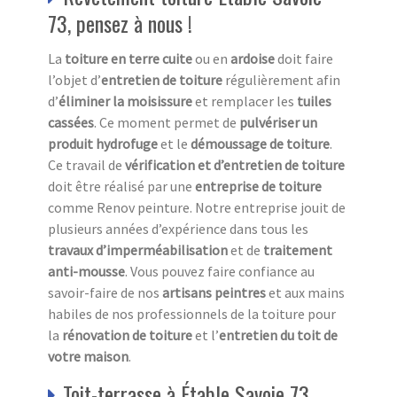
73, pensez à nous !
La
toiture en terre cuite
ou en
ardoise
doit faire
l’objet d’
entretien de toiture
régulièrement afin
d’
éliminer la moisissure
et remplacer les
tuiles
cassées
. Ce moment permet de
pulvériser un
produit hydrofuge
et le
démoussage de toiture
.
Ce travail de
vérification et d’entretien de toiture
doit être réalisé par une
entreprise de toiture
comme Renov peinture. Notre entreprise jouit de
plusieurs années d’expérience dans tous les
travaux d’imperméabilisation
et de
traitement
anti-mousse
. Vous pouvez faire confiance au
savoir-faire de nos
artisans peintres
et aux mains
habiles de nos professionnels de la toiture pour
la
rénovation de toiture
et l’
entretien du toit de
votre maison
.
Toit-terrasse à Étable Savoie 73,