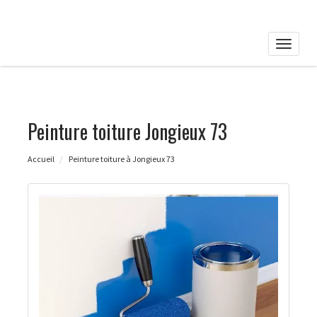
Toggle
naviga
Peinture toiture Jongieux 73
Accueil
Peinture toiture à Jongieux 73