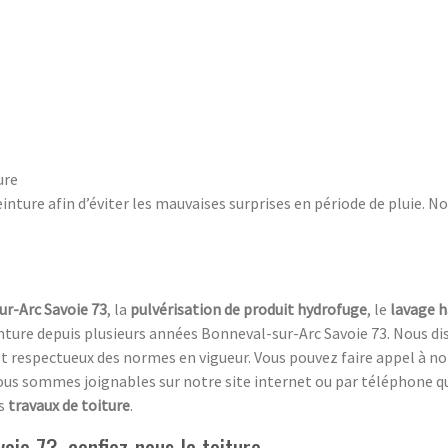
ure
ture afin d’éviter les mauvaises surprises en période de pluie. N
ur-Arc Savoie 73
, la
pulvérisation de produit hydrofuge
, le
lavage 
nture depuis plusieurs années Bonneval-sur-Arc Savoie 73. Nous d
t respectueux des normes en vigueur. Vous pouvez faire appel à not
ous sommes joignables sur notre site internet ou par téléphone qu
s
travaux de toiture
.
oie 73, confiez-nous la toiture