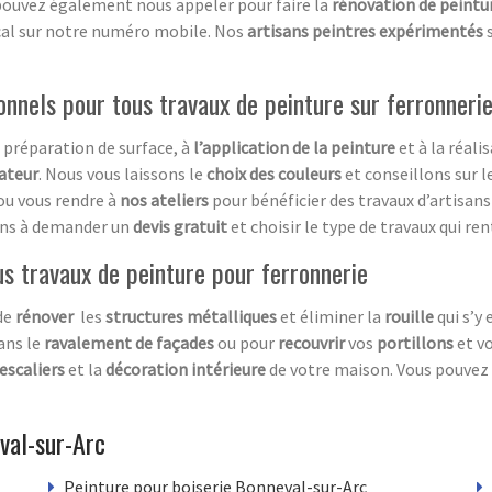
pouvez également nous appeler pour faire la
rénovation de peintu
cal sur notre numéro mobile. Nos
artisans peintres expérimentés
s
onnels pour tous travaux de peinture sur ferronneri
 préparation de surface, à
l’application de la
peinture
et à la réali
ateur
. Nous vous laissons le
choix des couleurs
et conseillons sur l
ou vous rendre à
nos ateliers
pour bénéficier des travaux d’artisan
tions à demander un
devis gratuit
et choisir le type de travaux qui re
us travaux de peinture pour ferronnerie
de
rénover
les
structures métalliques
et éliminer la
rouille
qui s’y 
ans le
ravalement de façades
ou pour
recouvrir
vos
portillons
et v
escaliers
et la
décoration intérieure
de votre maison. Vous pouvez
val-sur-Arc
Peinture pour boiserie Bonneval-sur-Arc