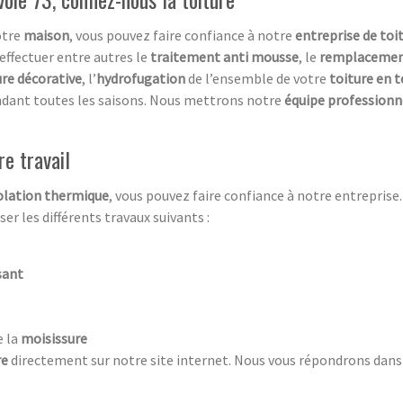
otre
maison
, vous pouvez faire confiance à notre
entreprise de toi
effectuer entre autres le
traitement anti mousse
, le
remplacement
re décorative
, l’
hydrofugation
de l’ensemble de votre
toiture en t
ndant toutes les saisons. Nous mettrons notre
équipe professionne
re travail
olation thermique
, vous pouvez faire confiance à notre entreprise.
er les différents travaux suivants :
sant
e la
moisissure
re
directement sur notre site internet. Nous vous répondrons dans l