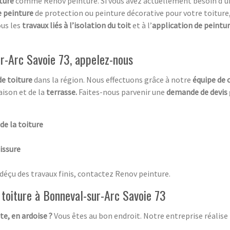
ture
comme Renov peinture. Si vous avez actuellement besoin d’
e peinture
de protection ou peinture décorative pour votre toiture
us les
travaux liés à l’isolation du toit
et à l’
application de peintur
ur-Arc Savoie 73, appelez-nous
de toiture
dans la région. Nous effectuons grâce à notre
équipe de 
aison et de la
terrasse.
Faites-nous parvenir une
demande de devis
e la toiture
issure
 déçu des travaux finis, contactez Renov peinture.
 toiture à Bonneval-sur-Arc Savoie 73
ite, en ardoise ?
Vous êtes au bon endroit. Notre entreprise réalise 