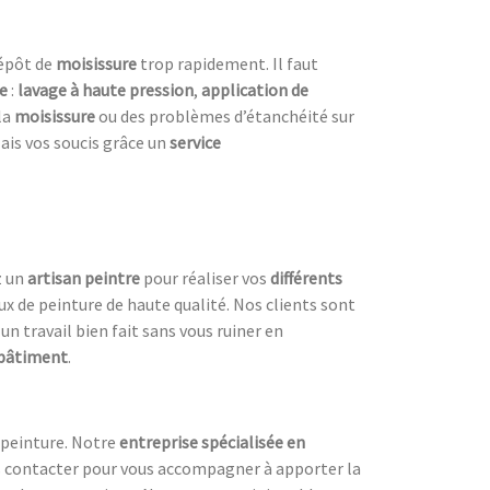
dépôt de
moisissure
trop rapidement. Il faut
re
:
lavage à haute pression
,
application de
la
moisissure
ou des problèmes d’étanchéité sur
lais vos soucis grâce un
service
z un
artisan peintre
pour réaliser vos
différents
ux de peinture de haute qualité. Nos clients sont
un travail bien fait sans vous ruiner en
 bâtiment
.
v peinture. Notre
entreprise spécialisée en
ous contacter pour vous accompagner à apporter la