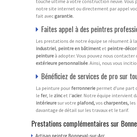
touche ultime à votre construction neuve. Vous 
notre site internet ou directement par appel vo
fait avec
garantie.
Faites appel à des peintres professi
Les prestations de notre équipe se résument à la
industriel
,
peintre en bâtiment
et
peintre-décor
peinture
à adopter. Vous pouvez nous contacter 
extérieure
personnalisée
. Ainsi, nous vous inci
Bénéficiez de services de pro sur to
La peinture pour
ferronnerie
permet d’une part 
le
fer
, le
zinc
et l’
acier
. Notre équipe intervient d
intérieure
sur votre
plafond,
vos
charpentes,
les
davantage de détail sur les travaux et le tarif.
Prestations complémentaires sur Bonne
Artisan peintre Bonneval-sur-Arc