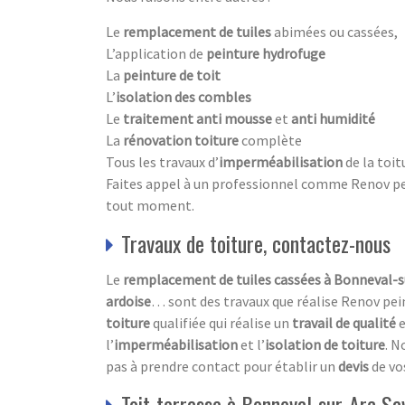
Le
remplacement de tuiles
abimées ou cassées,
L’application de
peinture hydrofuge
La
peinture de toit
L’
isolation des combles
Le
traitement anti mousse
et
anti humidité
La
rénovation toiture
complète
Tous les travaux d’
imperméabilisation
de la toit
Faites appel à un professionnel comme Renov pein
tout moment.
Travaux de toiture, contactez-nous
Le
remplacement de tuiles cassées à Bonneval-s
ardoise
… sont des travaux que réalise Renov pei
toiture
qualifiée qui réalise un
travail de qualité
e
l’
imperméabilisation
et l’
isolation
de toiture
. N
pas à prendre contact pour établir un
devis
de vo
Toit-terrasse à Bonneval-sur-Arc Sav