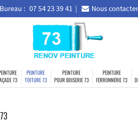
Bureau :
07 54 23 39 41
Nous contacte
PEINTURE
PEINTURE
PEINTURE
PEINTURE
AÇADE 73
TOITURE 73
POUR BOISERIE 73
FERRONNERIE 73
D
 73