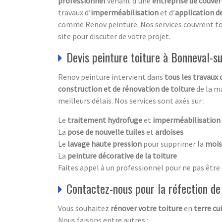
professionnel
venant d’une
entreprise de couver
travaux d’
imperméabilisation
et d’
application d
comme Renov peinture. Nos services couvrent to
site pour discuter de votre projet.
Devis peinture toiture à Bonneval-s
Renov peinture intervient dans
tous les travaux 
construction et de rénovation de toiture
de la m
meilleurs délais. Nos services sont axés sur :
Le
traitement hydrofuge
et
imperméabilisation d
La
pose de nouvelle tuiles
et
ardoises
Le
lavage haute pression
pour supprimer la
mois
La
peinture décorative de la toiture
Faites appel à un professionnel pour ne pas être
Contactez-nous pour la réfection de
Vous souhaitez
rénover votre toiture
en
terre cu
Nous faisons entre autres :