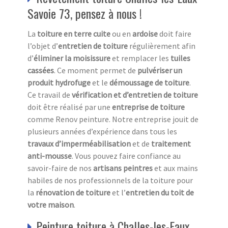
Savoie 73, pensez à nous !
La
toiture en terre cuite
ou en
ardoise
doit faire
l’objet d’
entretien de toiture
régulièrement afin
d’
éliminer la moisissure
et remplacer les
tuiles
cassées
. Ce moment permet de
pulvériser un
produit hydrofuge
et le
démoussage de toiture
.
Ce travail de
vérification et d’entretien de toiture
doit être réalisé par une
entreprise de toiture
comme Renov peinture. Notre entreprise jouit de
plusieurs années d’expérience dans tous les
travaux d’imperméabilisation
et de
traitement
anti-mousse
. Vous pouvez faire confiance au
savoir-faire de nos
artisans peintres
et aux mains
habiles de nos professionnels de la toiture pour
la
rénovation de toiture
et l’
entretien du toit de
votre maison
.
Peinture toiture à Challes-les-Eaux