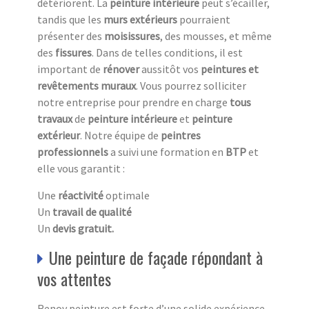
détériorent. La
peinture intérieure
peut s’écailler,
tandis que les
murs extérieurs
pourraient
présenter des
moisissures
, des mousses, et même
des
fissures
. Dans de telles conditions, il est
important de
rénover
aussitôt vos
peintures et
revêtements muraux
. Vous pourrez solliciter
notre entreprise pour prendre en charge
tous
travaux
de
peinture intérieure
et
peinture
extérieur
. Notre équipe de
peintres
professionnels
a suivi une formation en
BTP
et
elle vous garantit :
Une
réactivité
optimale
Un
travail de qualité
Un
devis gratuit.
Une peinture de façade répondant à
vos attentes
Renov peinture est forte d’une solide expérience