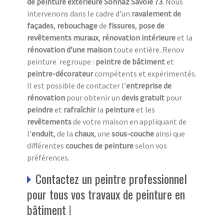
de peinture
extérieure Sonnaz Savoie 73
. Nous
intervenons dans le cadre d’un
ravalement
de
façades
,
rebouchage
de
fissures
,
pose de
revêtements
muraux
,
rénovation
intérieure
et la
rénovation d’une maison
toute entière. Renov
peinture regroupe :
peintre de bâtiment
et
peintre-décorateur
compétents et expérimentés.
Il est possible de contacter l’
entreprise de
rénovation
pour obtenir un
devis gratuit
pour
peindre
et
rafraîchir
la
peinture
et les
revêtements
de votre maison en appliquant de
l’
enduit
, de la
chaux
, une
sous-couche
ainsi que
différentes
couches de peinture
selon vos
préférences.
Contactez un peintre professionnel
pour tous vos travaux de peinture en
bâtiment !