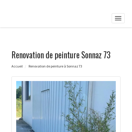
Toggle
naviga
Renovation de peinture Sonnaz 73
Accueil
Renovation de peinture à Sonnaz 73