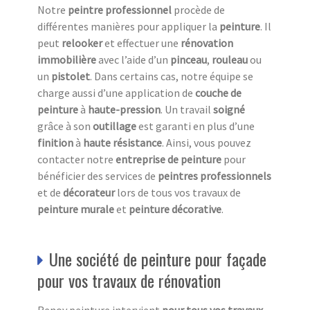
Notre
peintre professionnel
procède de
différentes manières pour appliquer la
peinture
. Il
peut
relooker
et effectuer une
rénovation
immobilière
avec l’aide d’un
pinceau
,
rouleau
ou
un
pistolet
. Dans certains cas, notre équipe se
charge aussi d’une application de
couche de
peinture
à
haute-pression
. Un travail
soigné
grâce à son
outillage
est garanti en plus d’une
finition
à
haute résistance
. Ainsi, vous pouvez
contacter notre
entreprise de peinture
pour
bénéficier des services de
peintres professionnels
et de
décorateur
lors de tous vos travaux de
peinture murale
et
peinture décorative
.
Une société de peinture pour façade
pour vos travaux de rénovation
Renov peinture intervient
pour tous vos travaux