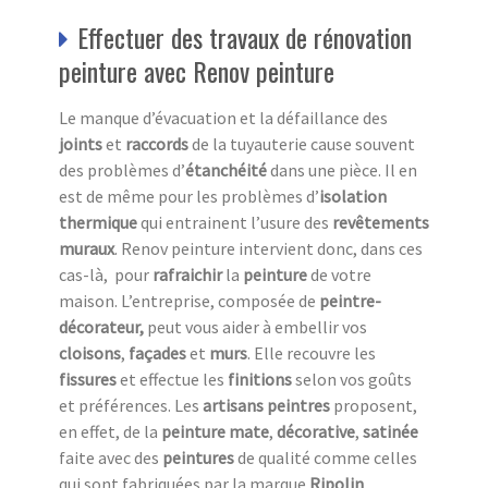
Effectuer des travaux de rénovation
peinture avec Renov peinture
Le manque d’évacuation et la défaillance des
joints
et
raccords
de la tuyauterie cause souvent
des problèmes d’
étanchéité
dans une pièce. Il en
est de même pour les problèmes d’
isolation
thermique
qui entrainent l’usure des
revêtements
muraux
. Renov peinture intervient donc, dans ces
cas-là, pour
rafraichir
la
peinture
de votre
maison. L’entreprise, composée de
peintre-
décorateur,
peut vous aider à embellir vos
cloisons
,
façades
et
murs
. Elle recouvre les
fissures
et effectue les
finitions
selon vos goûts
et préférences. Les
artisans peintres
proposent,
en effet, de la
peinture
mate
,
décorative
,
satinée
faite avec des
peintures
de qualité comme celles
qui sont fabriquées par la marque
Ripolin
.