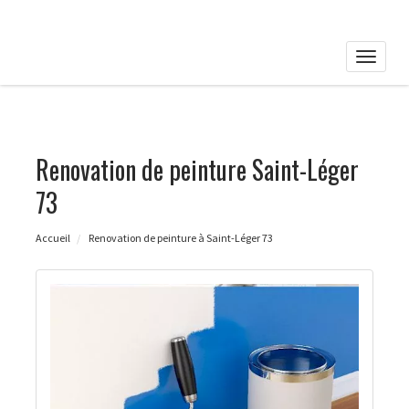
Toggle
naviga
Renovation de peinture Saint-Léger
73
Accueil
Renovation de peinture à Saint-Léger 73