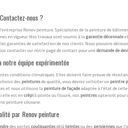
 Contactez-nous ?
l’entreprise Renov peinture. Spécialistes de la peinture de bâtime
es en vigueur. Nos travaux sont soumis à la
garantie décennale
e
les garanties de satisfaction de nos clients. Nous pouvons découvr
ous contacter sur notre page de contact pour une
demande de devi
 à notre équipe expérimentée
ntes conditions climatiques. Elles doivent faire preuve de résista
choisir des
peintures
de qualité, vous devrez solliciter un
peintre 
es et nous utilisons la
peinture de façade
adaptée à l’état de celle
i elle est en
crépi
à pointe ou fissuré, nos
peintres
opteront pour 
une peinture siloxane.
alité par Renov peinture
indre
des portes
coulissantes
déjà
teintes
ou des
persiennes
que l’