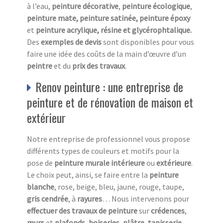
à l’eau,
peinture
décorative
,
peinture écologique
,
peinture mate, peinture satinée, peinture époxy
et
peinture acrylique, résine et glycérophtalique.
Des
exemples de devis
sont disponibles pour vous
faire une idée des coûts de la main d’œuvre d’un
peintre
et du
prix des travaux
.
Renov peinture : une entreprise de
peinture et de rénovation de maison et
extérieur
Notre entreprise de professionnel vous propose
différents types de couleurs et motifs pour la
pose de
peinture murale intérieure
ou
extérieure
.
Le choix peut, ainsi, se faire entre la
peinture
blanche
, rose, beige, bleu, jaune, rouge, taupe,
gris cendrée
, à
rayures
… Nous intervenons pour
effectuer des travaux de peinture
sur
crédences
,
murs
et
plafonds
,
boiseries
,
plâtre
,
tapisserie
,