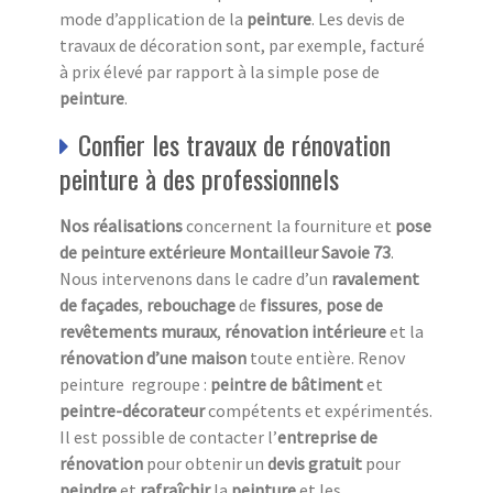
mode d’application de la
peinture
. Les devis de
travaux de décoration sont, par exemple, facturé
à prix élevé par rapport à la simple pose de
peinture
.
Confier les travaux de rénovation
peinture à des professionnels
Nos réalisations
concernent la fourniture et
pose
de peinture
extérieure Montailleur Savoie 73
.
Nous intervenons dans le cadre d’un
ravalement
de
façades
,
rebouchage
de
fissures
,
pose de
revêtements
muraux
,
rénovation
intérieure
et la
rénovation d’une maison
toute entière. Renov
peinture regroupe :
peintre de bâtiment
et
peintre-décorateur
compétents et expérimentés.
Il est possible de contacter l’
entreprise de
rénovation
pour obtenir un
devis gratuit
pour
peindre
et
rafraîchir
la
peinture
et les