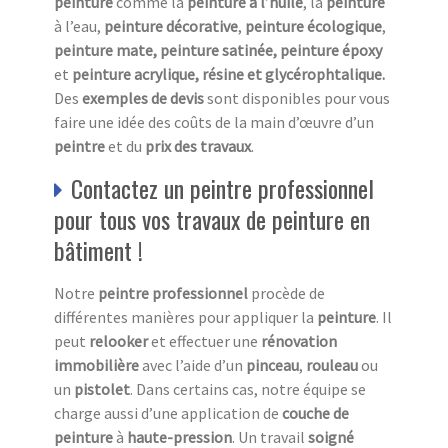
peinture
comme la
peinture à l’huile
, la
peinture
à l’eau,
peinture
décorative
,
peinture écologique
,
peinture mate, peinture satinée, peinture époxy
et
peinture acrylique, résine et glycérophtalique.
Des
exemples de devis
sont disponibles pour vous
faire une idée des coûts de la main d’œuvre d’un
peintre
et du
prix des travaux
.
Contactez un peintre professionnel
pour tous vos travaux de peinture en
bâtiment !
Notre
peintre professionnel
procède de
différentes manières pour appliquer la
peinture
. Il
peut
relooker
et effectuer une
rénovation
immobilière
avec l’aide d’un
pinceau
,
rouleau
ou
un
pistolet
. Dans certains cas, notre équipe se
charge aussi d’une application de
couche de
peinture
à
haute-pression
. Un travail
soigné