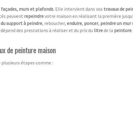
s
façades, murs et plafonds
. Elle intervient dans vos
travaux de pei
tés peuvent
repeindre
votre maison en réalisant la première jusqu’à
 du
support à peindre
, reboucher,
enduire
,
poncer
,
peindre un mur
dépend des prestations à réaliser et du prix du
litre
de la
peinture
aux de peinture maison
e plusieurs étapes comme :