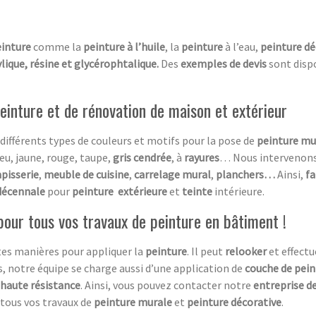
einture
comme la
peinture à l’huile
, la
peinture
à l’eau,
peinture
dé
lique, résine et glycérophtalique.
Des
exemples de devis
sont dispo
einture et de rénovation de maison et extérieur
ifférents types de couleurs et motifs pour la pose de
peinture mur
leu, jaune, rouge, taupe,
gris cendrée
, à
rayures
… Nous intervenon
apisserie
,
meuble de cuisine
,
carrelage mural
,
planchers…
Ainsi,
fa
décennale
pour
peinture extérieure
et
teinte
intérieure.
pour tous vos travaux de peinture en bâtiment !
tes manières pour appliquer la
peinture
. Il peut
relooker
et effect
as, notre équipe se charge aussi d’une application de
couche de pein
haute résistance
. Ainsi, vous pouvez contacter notre
entreprise d
 tous vos travaux de
peinture murale
et
peinture décorative
.