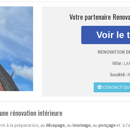
Votre partenaire Renova
RENOVATION D
Ville :
LA
Société :
R
CONTACT OU 
une rénovation intérieure
nt à la préparation, au
décapage
, au
lessivage
, au
ponçage
et à l’