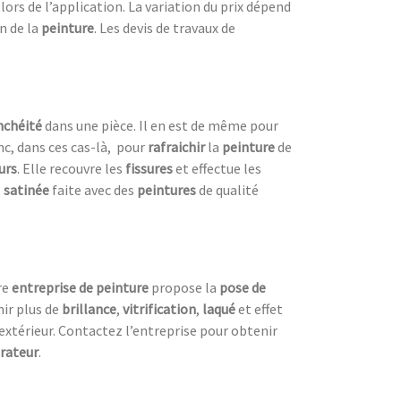
rs de l’application. La variation du prix dépend
n de la
peinture
. Les devis de travaux de
nchéité
dans une pièce. Il en est de même pour
nc, dans ces cas-là, pour
rafraichir
la
peinture
de
urs
. Elle recouvre les
fissures
et effectue les
,
satinée
faite avec des
peintures
de qualité
re
entreprise de peinture
propose la
pose de
ir plus de
brillance
,
vitrification
,
laqué
et effet
 extérieur. Contactez l’entreprise pour obtenir
rateur
.