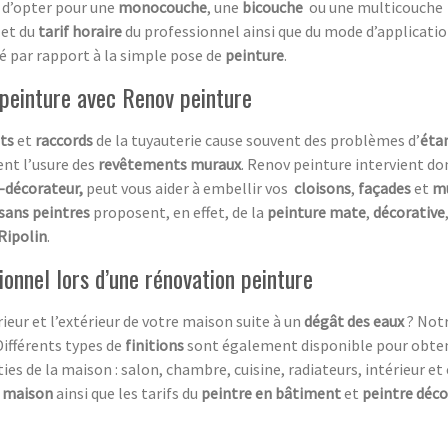
le d’opter pour une
monocouche
, une
bicouche
ou une multicouche lo
l et du
tarif horaire
du professionnel ainsi que du mode d’applicatio
vé par rapport à la simple pose de
peinture
.
 peinture avec Renov peinture
nts
et
raccords
de la tuyauterie cause souvent des problèmes d’
éta
ent l’usure des
revêtements
muraux
. Renov peinture intervient do
-décorateur,
peut vous aider à embellir vos
cloisons
,
façades
et
m
isans peintres
proposent, en effet, de la
peinture
mate
,
décorative
Ripolin
.
ionnel lors d’une rénovation peinture
ieur et l’extérieur de votre maison suite à un
dégât
des eaux
? Not
 Différents types de
finitions
sont également disponible pour obten
ies de la maison : salon, chambre, cuisine, radiateurs, intérieur et
e maison
ainsi que les tarifs
du
peintre en bâtiment
et
peintre déco