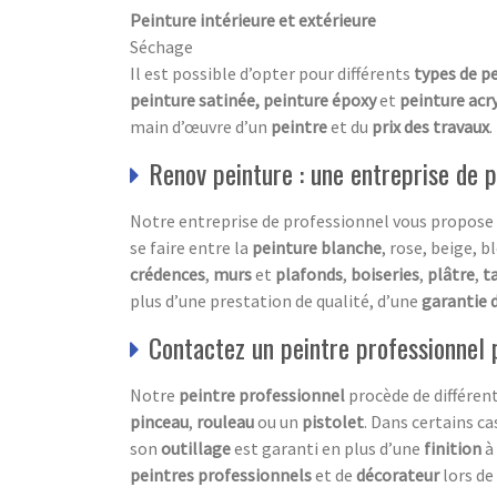
Peinture intérieure et extérieure
Séchage
Il est possible d’opter pour différents
types de p
peinture satinée, peinture époxy
et
peinture acry
main d’œuvre d’un
peintre
et du
prix des travaux
.
Renov peinture : une entreprise de p
Notre entreprise de professionnel vous propose d
se faire entre la
peinture blanche
, rose, beige, b
crédences
,
murs
et
plafonds
,
boiseries
,
plâtre
,
t
plus d’une prestation de qualité, d’une
garantie 
Contactez un peintre professionnel 
Notre
peintre professionnel
procède de différen
pinceau
,
rouleau
ou un
pistolet
. Dans certains c
son
outillage
est garanti en plus d’une
finition
à
peintres professionnels
et de
décorateur
lors de