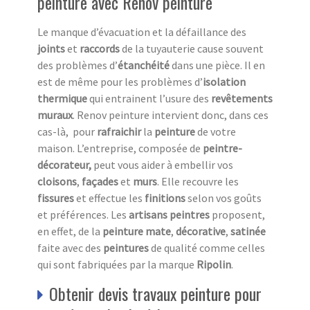
peinture avec Renov peinture
Le manque d’évacuation et la défaillance des
joints
et
raccords
de la tuyauterie cause souvent
des problèmes d’
étanchéité
dans une pièce. Il en
est de même pour les problèmes d’
isolation
thermique
qui entrainent l’usure des
revêtements
muraux
. Renov peinture intervient donc, dans ces
cas-là, pour
rafraichir
la
peinture
de votre
maison. L’entreprise, composée de
peintre-
décorateur,
peut vous aider à embellir vos
cloisons
,
façades
et
murs
. Elle recouvre les
fissures
et effectue les
finitions
selon vos goûts
et préférences. Les
artisans peintres
proposent,
en effet, de la
peinture
mate
,
décorative
,
satinée
faite avec des
peintures
de qualité comme celles
qui sont fabriquées par la marque
Ripolin
.
Obtenir devis travaux peinture pour