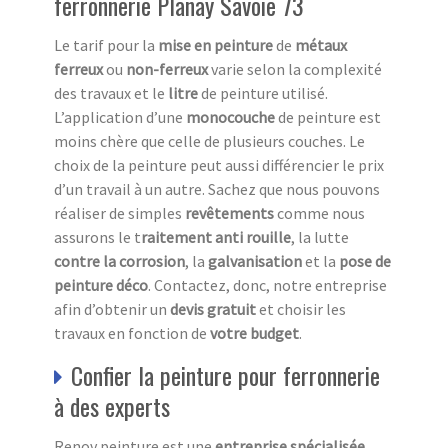
ferronnerie Planay Savoie 73
Le tarif pour la
mise en peinture
de
métaux
ferreux
ou
non-ferreux
varie selon la complexité
des travaux et le
litre
de peinture utilisé.
L’application d’une
monocouche
de peinture est
moins chère que celle de plusieurs couches. Le
choix de la peinture peut aussi différencier le prix
d’un travail à un autre. Sachez que nous pouvons
réaliser de simples
revêtements
comme nous
assurons le t
raitement anti
rouille
, la lutte
contre la corrosion
, la
galvanisation
et la
pose de
peinture déco
. Contactez, donc, notre entreprise
afin d’obtenir un
devis
gratuit
et choisir les
travaux en fonction de
votre budget
.
Confier la peinture pour ferronnerie
à des experts
Renov peinture est une
entreprise spécialisée