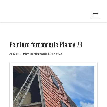
Toggle
naviga
Peinture ferronnerie Planay 73
Accueil
Peinture ferronnerie à Planay 73