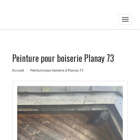
Toggle
naviga
Peinture pour boiserie Planay 73
Accueil
Peinture pour boiserie à Planay 73