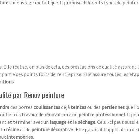
ture
sur ouvrage métallique. Il propose différents types de peinture
s.
Elle réalise, en plus de cela, des prestations de qualité assurant 
artie des points forts de l’entreprise. Elle assure toutes les étap
nitions
.
alité par Renov peinture
indre
des portes
coulissantes
déjà
teintes
ou des
persiennes
que l’
confier ces
travaux de rénovation
à un
peintre professionnel
. Il p
ient et terminer avec un
laquage
et le
séchage
. Celui-ci peut aussi 
e la
résine
et de
peinture décorative
. Elle garantit l’application de
aux
intempéries
.