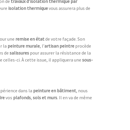
ion de
travaux d’isolation thermique par
leure
isolation thermique
vous assurera plus de
pour une
remise en état
de votre façade. Son
r la
peinture murale
, l’
artisan peintre
procède
es de
salissures
pour assurer la résistance de la
e celles-ci. À cette issue, il appliquera une
sous-
xpérience dans la
peinture en bâtiment
, nous
dre
vos
plafonds
,
sols et murs
. Il en va de même