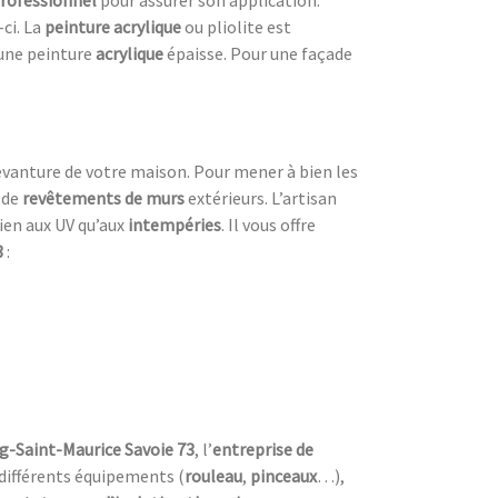
professionnel
pour assurer son application.
-ci. La
peinture acrylique
ou pliolite est
une peinture
acrylique
épaisse. Pour une façade
evanture de votre maison. Pour mener à bien les
 de
revêtements de murs
extérieurs. L’artisan
bien aux UV
qu’aux
intempéries
. Il vous offre
3
:
rg-Saint-Maurice Savoie 73
, l’
entreprise de
s différents équipements (
rouleau
,
pinceaux
…),