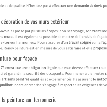
le et de qualité. N’hésitez pas à effectuer une
demande de devis
po
a décoration de vos murs extérieur
avoie 73 passe par plusieurs étapes : son nettoyage, son traitemen
nt mural
, il est également possible de mettre de l’
e
nduit
de façad
re extérieur harmonieux. Pour s’assurer d’un
travail soigné
sur la
faç
 Renov peinture est en mesure de vous satisfaire et elle
propose 
inture pour façade
3 constitue une obligation légale que vous devrez effectuer tous 
âti et garantir la sécurité des occupants. Pour mener à bien votre
r
s
artisans peintres
qualifiés et expérimentés. Ils assurent le
netto
Qualibat
, notre entreprise s’engage à respecter les exigences de 
 la peinture sur ferronnerie