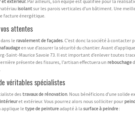
 et extérieur.
Par ailleurs, son équipe est qualifiée pour la réalisat
 matériau
isolant
sur les parois verticales d’un bâtiment. Une meil
re facture énergétique.
 vos attentes
 dans le
ravalement de façades
. C’est donc la société à contacter 
hafaudage
en vue d’assurer la sécurité du chantier. Avant d’applique
rg-Saint-Maurice Savoie 73. Il est important d’enlever toutes trac
dernière présente des fissures, l’artisan effectuera un
rebouchage
d
.
de véritables spécialistes
ialiste des
travaux de rénovation
. Nous bénéficions d’une solide e
intérieur
et extérieur. Vous pourrez alors nous solliciter pour
pein
an applique le
type de peinture
adapté à la
surface à peindre
: