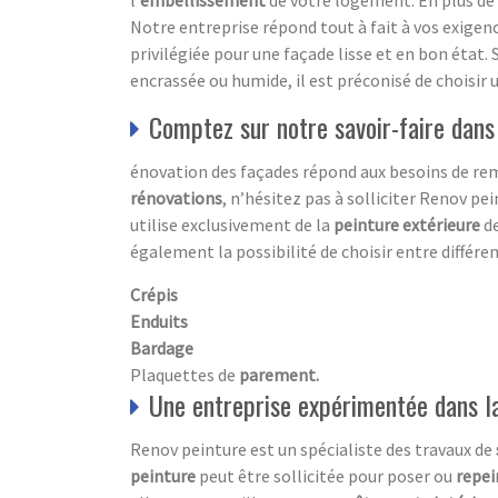
l’
embellissement
de votre logement. En plus de 
Notre entreprise répond tout à fait à vos exigenc
privilégiée pour une façade lisse et en bon état. S
encrassée ou humide, il est préconisé de choisir 
Comptez sur notre savoir-faire dans
énovation des façades répond aux besoins de re
rénovations
, n’hésitez pas à solliciter Renov pei
utilise exclusivement de la
peinture extérieure
de
également la possibilité de choisir entre différe
Crépis
Enduits
Bardage
Plaquettes de
parement.
Une entreprise expérimentée dans la 
Renov peinture est un spécialiste des travaux de
peinture
peut être sollicitée pour poser ou
repei