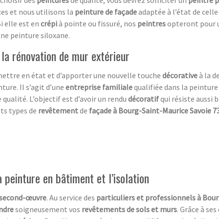
choisir des
peintures
de qualité, vous devrez solliciter un
peintre 
es et nous utilisons la
peinture de façade
adaptée à l’état de celle
i elle est en
crépi
à pointe ou fissuré, nos
peintres
opteront pour 
une peinture siloxane.
 la rénovation de mur extérieur
mettre en état et d’apporter une nouvelle touche
décorative
à la d
nture. Il s’agit d’une
entreprise familiale
qualifiée dans la peinture
 qualité. L’objectif est d’avoir un rendu
décoratif
qui résiste aussi 
nts types de
revêtement
de
façade à Bourg-Saint-Maurice Savoie 7
peinture en bâtiment et l’isolation
second-œuvre
. Au service des
particuliers et professionnels à Bou
ndre
soigneusement vos
revêtements de sols et murs
. Grâce à se