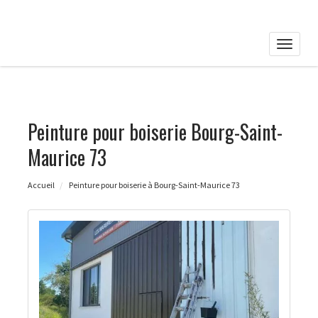
Toggle
naviga
Peinture pour boiserie Bourg-Saint-
Maurice 73
Accueil
Peinture pour boiserie à Bourg-Saint-Maurice 73