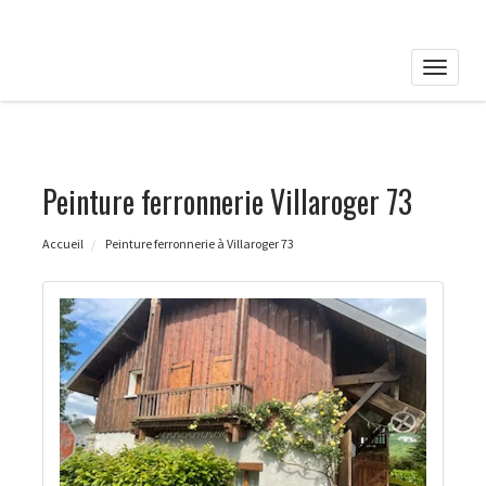
Toggle
naviga
Peinture ferronnerie Villaroger 73
Accueil
Peinture ferronnerie à Villaroger 73