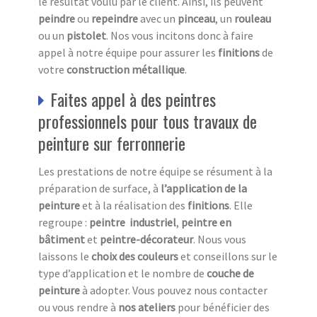
le résultat voulu par le client. Ainsi, ils peuvent
peindre
ou
repeindre
avec un
pinceau
, un
rouleau
ou un
pistolet
. Nos vous incitons donc à faire
appel à notre équipe pour assurer les
finitions
de
votre
construction métallique
.
Faites appel à des peintres
professionnels pour tous travaux de
peinture sur ferronnerie
Les prestations de notre équipe se résument à la
préparation de surface, à
l’application de la
peinture
et à la réalisation des
finitions
. Elle
regroupe :
peintre industriel
,
peintre en
bâtiment
et
peintre-décorateur
. Nous vous
laissons le
choix des couleurs
et conseillons sur le
type d’application et le nombre de
couche de
peinture
à adopter. Vous pouvez nous contacter
ou vous rendre à
nos ateliers
pour bénéficier des