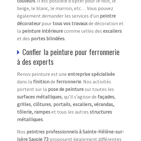
couleurs
. Il est possible d’opter pour le noir, le
beige, le blanc, le marron, etc… Vous pouvez
également demander les services d’un
peintre
décorateur
pour
tous vos travaux
de décoration et
la
peinture intérieure
comme celles des
escaliers
et des
portes blindées
.
Confier la peinture pour ferronnerie
à des experts
Renov peinture est une
entreprise spécialisée
dans la
finition
de
ferronnerie
. Nos activités
portent sur la
pose de peinture
sur toutes les
surfaces métalliques
, qu’il s’agisse de
façades
,
grilles
,
clôtures
,
portails
,
escaliers,
vérandas,
tôlerie, rampes
et tous les autres
structures
métalliques
.
Nos
peintres professionnels à Sainte-Hélène-sur-
Isère Savoie 73
proposent également différentes