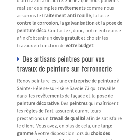
d’un travail à un autre. Sachez que nous pouvons
réaliser de simples
revêtements
comme nous
assurons le t
raitement anti
rouille
, la lutte
contre la corrosion
, la
galvanisation
et la
pose de
peinture déco
. Contactez, donc, notre entreprise
afin d’obtenir un
devis
gratuit
et choisir les
travaux en fonction de
votre budget
.
Des artisans peintres pour vos
travaux de peinture sur ferronnerie
Renov peinture est une
entreprise de peinture
à
Sainte-Hélène-sur-Isère Savoie 73 qui travaille
dans les
revêtements
de façade et la
pose de
peinture décorative
. Des
peintres
qui maîtrisent
les
règles de l’art
assurent durant leurs
prestations un
travail de qualité
afin de satisfaire
le client. Vous avez, en plus de cela, une
large
gamme
à votre disposition lors du
choix des