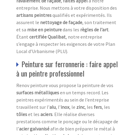
ravalement de façade
,
faites appel
à notre
entreprise. Nous mettons à votre disposition des
artisans peintres
qualifiés et expérimentés. Ils
assurent le
nettoyage de façade
, son traitement
et sa
mise en peinture
dans les
règles de l’art
.
Étant
certifiée Qualibat
, notre entreprise
s’engage à respecter les exigences de votre Plan
Local d’Urbanisme (PLU).
Peinture sur ferronnerie : faire appel
à un peintre professionnel
Renov peinture vous propose la peinture de vos
surfaces métalliques
en un temps record. Les
peintres expérimentés au sein de l’entreprise
travaillent sur l’
alu
, l’
inox
, le
zinc
, les
fers
, les
tôles
et les
aciers
. Elle réalise diverses
prestations comme le ponçage ou le décapage de
l’
acier galvanisé
afin de bien préparer le métal à