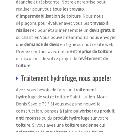
étanche
et résistante. Notre entreprise peut
réaliser pour vous
tous les travaux
d’imperméabilisation
de
toiture
. Nous nous
déplaçons pour évaluer avec vous les
travaux à
réaliser
et pour établir ensemble un
devis gratuit
du chantier. Vous pouvez néanmoins nous envoyer
une
demande de devis
en ligne sur notre site web.
Prenez contact avec notre
entreprise de toiture
et discutons de votre projet de
revêtement de
toiture.
Traitement hydrofuge, nous appeler
Avez-vous besoin de faire un
traitement
hydrofuge
de votre toiture Saint-Julien-Mont-
Denis Savoie 73 ? Si vous avez une nouvelle
construction, pensez à faire
pulvériser du produit
anti mousse
ou du
produit hydrofuge
sur votre
toiture
. Si vous avez une
toiture ancienne
qui
présente
de la
moisissure
ou qui a des
tuiles