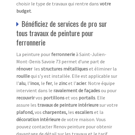
choisir le type de travaux qui rentre dans
votre
budget
.
Bénéficiez de services de pro sur
tous travaux de peinture pour
ferronnerie
La peinture pour
ferronnerie
à Saint-Julien-
Mont-Denis Savoie 73 permet d’une part de
rénover
les
structures métalliques
et éliminer la
rouille
qui s’y est installée. Elle est applicable sur
l’
alu
, l’
inox
, le
fer
, le
zinc
et l’
acier
. Notre équipe
intervient dans le
ravalement de façades
ou pour
recouvrir
vos
portillons
et vos
portails
. Elle
assure les
travaux de peinture intérieure
sur votre
plafond,
vos
charpentes,
les
escaliers
et la
décoration intérieure
de votre maison. Vous
pouvez contacter Renov peinture pour obtenir
davantage de détail sur les travaux et le tarif.