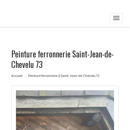
Toggle
naviga
Peinture ferronnerie Saint-Jean-de-
Chevelu 73
Accueil
Peinture ferronnerie à Saint-Jean-de-Chevelu 73