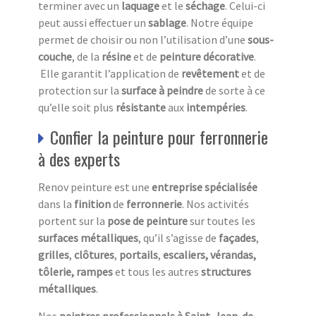
terminer avec un
laquage
et le
séchage
. Celui-ci
peut aussi effectuer un
sablage
. Notre équipe
permet de choisir ou non l’utilisation d’une
sous-
couche
, de la
résine
et de
peinture décorative
.
Elle garantit l’application de
revêtement
et de
protection sur la
surface à peindre
de sorte à ce
qu’elle soit plus
résistante
aux
intempéries
.
Confier la peinture pour ferronnerie
à des experts
Renov peinture est une
entreprise spécialisée
dans la
finition
de
ferronnerie
. Nos activités
portent sur la
pose de peinture
sur toutes les
surfaces métalliques
, qu’il s’agisse de
façades
,
grilles
,
clôtures
,
portails
,
escaliers,
vérandas,
tôlerie, rampes
et tous les autres
structures
métalliques
.
Nos
peintres professionnels à Saint-Jean-de-