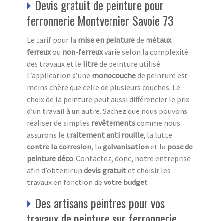
Devis gratuit de peinture pour
ferronnerie Montvernier Savoie 73
Le tarif pour la
mise en peinture
de
métaux
ferreux
ou
non-ferreux
varie selon la complexité
des travaux et le
litre
de peinture utilisé.
L’application d’une
monocouche
de peinture est
moins chère que celle de plusieurs couches. Le
choix de la peinture peut aussi différencier le prix
d’un travail à un autre. Sachez que nous pouvons
réaliser de simples
revêtements
comme nous
assurons le t
raitement anti
rouille
, la lutte
contre la corrosion
, la
galvanisation
et la
pose de
peinture déco
. Contactez, donc, notre entreprise
afin d’obtenir un
devis
gratuit
et choisir les
travaux en fonction de
votre budget
.
Des artisans peintres pour vos
travaux de peinture sur ferronnerie