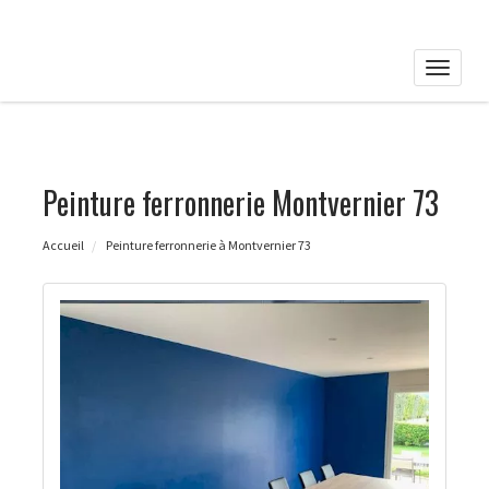
Toggle
naviga
Peinture ferronnerie Montvernier 73
Accueil
Peinture ferronnerie à Montvernier 73