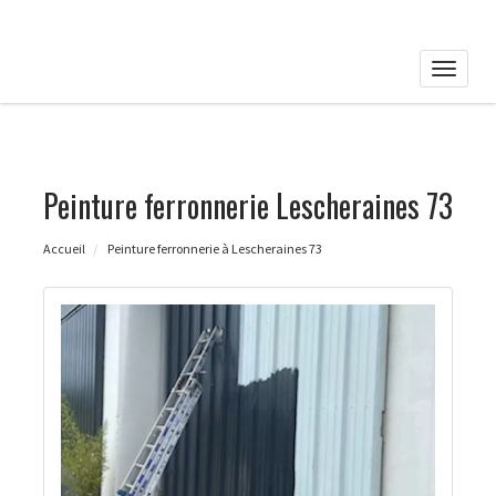
Toggle
naviga
Peinture ferronnerie Lescheraines 73
Accueil
Peinture ferronnerie à Lescheraines 73