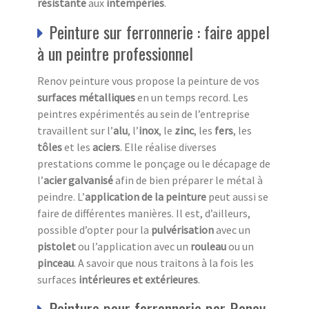
résistante
aux
intempéries
.
Peinture sur ferronnerie : faire appel
à un peintre professionnel
Renov peinture vous propose la peinture de vos
surfaces métalliques
en un temps record. Les
peintres expérimentés au sein de l’entreprise
travaillent sur l’
alu
, l’
inox
, le
zinc
, les
fers
, les
tôles
et les
aciers
. Elle réalise diverses
prestations comme le ponçage ou le décapage de
l’
acier galvanisé
afin de bien préparer le métal à
peindre. L’
application de la peinture
peut aussi se
faire de différentes manières. Il est, d’ailleurs,
possible d’opter pour la
pulvérisation
avec un
pistolet
ou l’application avec un
rouleau
ou un
pinceau
. A savoir que nous traitons à la fois les
surfaces
intérieures et extérieures
.
Peinture pour ferronnerie par Renov