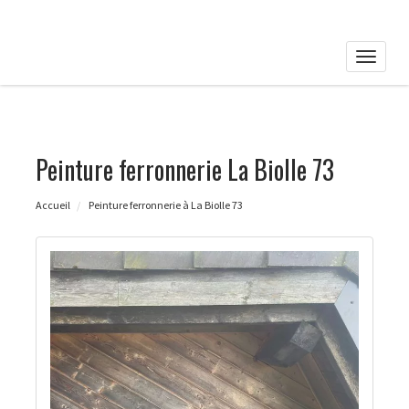
Toggle
naviga
Peinture ferronnerie La Biolle 73
Accueil
Peinture ferronnerie à La Biolle 73