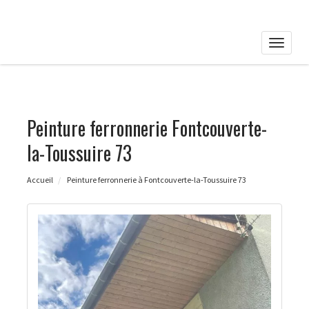
Toggle
naviga
Peinture ferronnerie Fontcouverte-
la-Toussuire 73
Accueil
Peinture ferronnerie à Fontcouverte-la-Toussuire 73