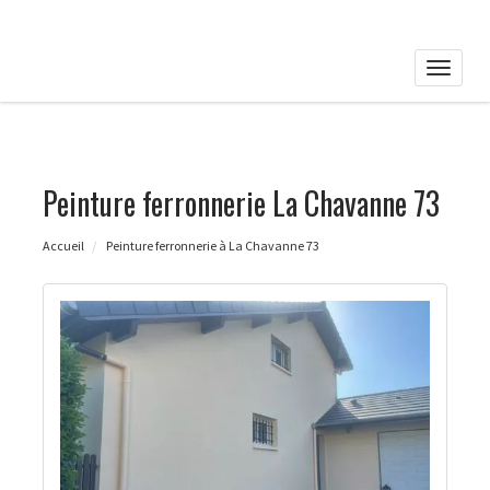
Toggle
naviga
Peinture ferronnerie La Chavanne 73
Accueil
Peinture ferronnerie à La Chavanne 73