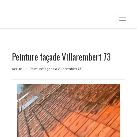
Toggle
naviga
Peinture façade Villarembert 73
Accueil
Peinture façade à Villarembert 73