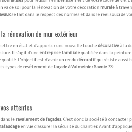
ersonnalisés
pour réussir l’embellissement de votre cadre de vie. L’
l en va de soi pour la rénovation de votre décoration
murale
à traver
ravaux
se fait dans le respect des normes et dans le réel souci de vo
 la rénovation de mur extérieur
mettre en état et d’apporter une nouvelle touche
décorative
à la d
nture. Il s’agit d’une
entreprise familiale
qualifiée dans la peinture
 qualité. L’objectif est d’avoir un rendu
décoratif
qui résiste aussi 
nts types de
revêtement
de
façade à Valmeinier Savoie 73
:
 vos attentes
 dans le
ravalement de façades
. C’est donc la société à contacter 
hafaudage
en vue d’assurer la sécurité du chantier. Avant d’applique