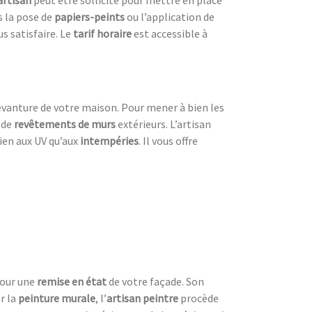
a
rtisan
peut être sollicité pour mettre en place
s la pose de
papiers-peints
ou l’application de
us satisfaire. Le
tarif horaire
est accessible à
evanture de votre maison. Pour mener à bien les
 de
revêtements de murs
extérieurs. L’artisan
bien aux UV
qu’aux
intempéries
. Il vous offre
pour une
remise en état
de votre façade. Son
r la
peinture murale
, l’
artisan peintre
procède