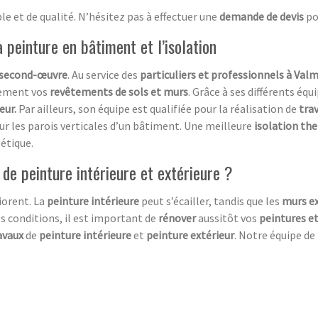
le et de qualité. N’hésitez pas à effectuer une
demande de devis
po
peinture en bâtiment et l’isolation
second-œuvre
. Au service des
particuliers et professionnels à Valm
ement vos
revêtements de sols et murs
. Grâce à ses différents éq
eur.
Par ailleurs, son équipe est qualifiée pour la réalisation de
trav
ur les parois verticales d’un bâtiment. Une meilleure
isolation th
étique.
 de peinture intérieure et extérieure ?
iorent. La
peinture intérieure
peut s’écailler, tandis que les
murs ex
es conditions, il est important de
rénover
aussitôt vos
peintures e
avaux
de
peinture intérieure
et
peinture extérieur
. Notre équipe de