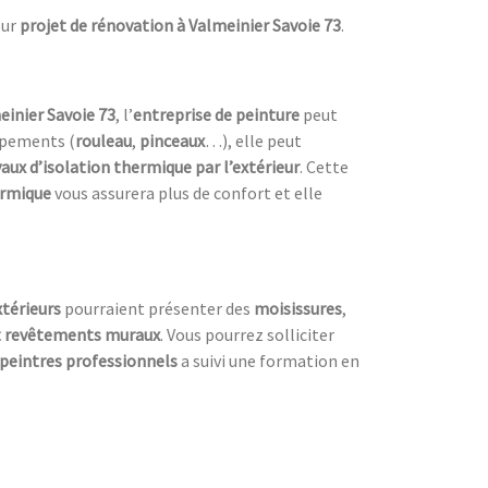
ur
projet de rénovation à Valmeinier Savoie 73
.
einier Savoie 73
, l’
entreprise de peinture
peut
uipements (
rouleau
,
pinceaux
…), elle peut
aux d’isolation thermique par l’extérieur
. Cette
ermique
vous assurera plus de confort et elle
térieurs
pourraient présenter des
moisissures
,
t revêtements muraux
. Vous pourrez solliciter
peintres professionnels
a suivi une formation en