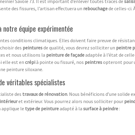
meinier Savoie 73. Il est important d’enlever toutes traces de
salis
sente des fissures, l’artisan effectuera un
rebouchage
de celles-ci. 
 à notre équipe expérimentée
ntes conditions climatiques. Elles doivent faire preuve de résista
choisir des
peintures
de qualité, vous devrez solliciter un
peintre 
es et nous utilisons la
peinture de façade
adaptée à l’état de celle
i elle est en
crépi
à pointe ou fissuré, nos
peintres
opteront pour 
une peinture siloxane.
de véritables spécialistes
ialiste des
travaux de rénovation
. Nous bénéficions d’une solide e
intérieur
et extérieur. Vous pourrez alors nous solliciter pour
pein
an applique le
type de peinture
adapté à la
surface à peindre
: