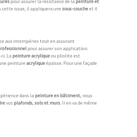
sures
pour assurer la résistance de la
peinture et
À cette issue, il appliquera une
sous-couche
et il
nce aux intempéries tout en assurant
professionnel
pour assurer son application.
-ci. La
peinture acrylique
ou pliolite est
une peinture
acrylique
épaisse. Pour une façade
xpérience dans la
peinture en bâtiment
, nous
dre
vos
plafonds
,
sols et murs
. Il en va de même