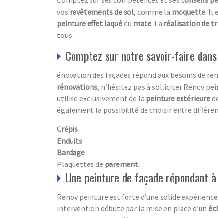
Comptez sur ses compétences et ses
conseils p
vos
revêtements de sol
, comme la
moquette
. I
peinture effet laqué
ou
mate
. La
réalisation de t
tous.
Comptez sur notre savoir-faire dans
énovation des façades répond aux besoins de re
rénovations
, n’hésitez pas à solliciter Renov pei
utilise exclusivement de la
peinture extérieure
de
également la possibilité de choisir entre différe
Crépis
Enduits
Bardage
Plaquettes de
parement.
Une peinture de façade répondant à
Renov peinture est forte d’une solide expérience
intervention débute par la mise en place d’un
éc