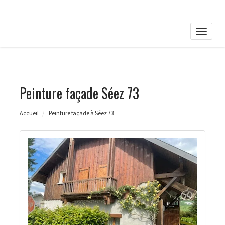
Toggle
naviga
Peinture façade Séez 73
Accueil
Peinture façade à Séez 73