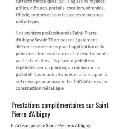
surfaces métalliques
, qu’il s’agisse de
façades
,
grilles
,
clôtures
,
portails
,
escaliers,
vérandas,
tôlerie, rampes
et tous les autres
structures
métalliques
.
Nos
peintres professionnels Saint-Pierre-
d'Albigny Savoie 73
proposent également
différentes méthodes pour l’
application de la
peinture
selon les attentes et le résultat voulu
par le client. Ainsi, ils peuvent
peindre
ou
repeindre
avec un
pinceau
, un
rouleau
ou un
pistolet
. Nos vous incitons donc à faire appel à
notre équipe pour assurer les
finitions
de votre
construction métallique
.
Prestations complémentaires sur Saint-
Pierre-d'Albigny
Artisan peintre Saint-Pierre-d'Albigny