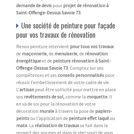
demande de devis
pour
projet de rénovation à
Saint-Offenge-Dessus Savoie 73
.
Une société de peinture pour façade
pour vos travaux de rénovation
Renov peinture intervient
pour tous vos travaux
de
maçonnerie
, de
menuiserie
, de
rénovation
énergétique
et de
peinture rénovation à Saint-
Offenge-Dessus Savoie 73
. Comptez sur ses
compétences et ses
conseils personnalisés
pour
réussir l’embellissement de votre cadre de vie.
L’
a
rtisan
peut être sollicité pour mettre en place
vos
revêtements de sol
, comme la
moquette
. Il
en va de soi pour la rénovation de votre
décoration
murale
à travers la pose de
papiers-
peints
ou l’application de
peinture effet laqué
ou
mate
. La
réalisation de travaux
se fait dans le
respect des normes et dans le réel souci de vous