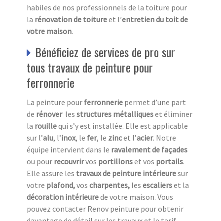
habiles de nos professionnels de la toiture pour
la
rénovation de toiture
et l’
entretien du toit de
votre maison
.
Bénéficiez de services de pro sur
tous travaux de peinture pour
ferronnerie
La peinture pour
ferronnerie
permet d’une part
de
rénover
les
structures métalliques
et éliminer
la
rouille
qui s’y est installée. Elle est applicable
sur l’
alu
, l’
inox
, le
fer
, le
zinc
et l’
acier
. Notre
équipe intervient dans le
ravalement de façades
ou pour
recouvrir
vos
portillons
et vos
portails
.
Elle assure les
travaux de peinture intérieure
sur
votre
plafond,
vos
charpentes,
les
escaliers
et la
décoration intérieure
de votre maison. Vous
pouvez contacter Renov peinture pour obtenir
davantage de détail sur les travaux et le tarif.