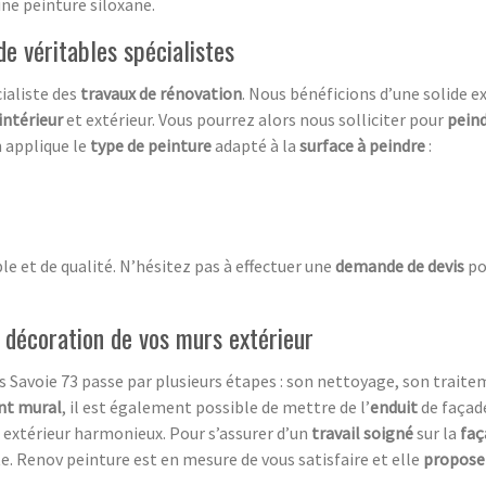
une peinture siloxane.
de véritables spécialistes
ialiste des
travaux de rénovation
. Nous bénéficions d’une solide e
intérieur
et extérieur. Vous pourrez alors nous solliciter pour
pein
an applique le
type de peinture
adapté à la
surface à peindre
:
le et de qualité. N’hésitez pas à effectuer une
demande de devis
po
a décoration de vos murs extérieur
 Savoie 73 passe par plusieurs étapes : son nettoyage, son traitem
nt mural
, il est également possible de mettre de l’
e
nduit
de façad
re extérieur harmonieux. Pour s’assurer d’un
travail soigné
sur la
faç
 Renov peinture est en mesure de vous satisfaire et elle
propose 