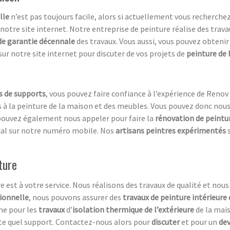
lle
n’est pas toujours facile, alors si actuellement vous recherche
 notre site internet. Notre entreprise de peinture réalise des trava
de garantie décennale
des travaux. Vous aussi, vous pouvez obtenir 
r notre site internet pour discuter de vos projets de
peinture de
s de supports
, vous pouvez faire confiance à l’expérience de Reno
iés à la peinture de la maison et des meubles. Vous pouvez donc n
pouvez également nous appeler pour faire la
rénovation de peintu
cal sur notre numéro mobile. Nos
artisans peintres expérimentés
s
ture
e est à votre service. Nous réalisons des travaux de qualité et nous
sionnelle
, nous pouvons assurer des
travaux de peinture intérieure 
e pour les
travaux
d’
isolation thermique de l’extérieure
de la mai
te quel support. Contactez-nous alors pour
discuter
et pour un
dev