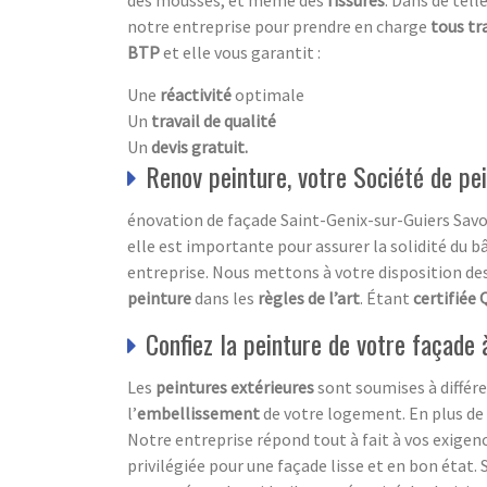
des mousses, et même des
fissures
. Dans de tell
notre entreprise pour prendre en charge
tous tr
BTP
et elle vous garantit :
Une
réactivité
optimale
Un
travail de qualité
Un
devis gratuit.
Renov peinture, votre Société de pe
énovation de façade Saint-Genix-sur-Guiers Savoi
elle est importante pour assurer la solidité du b
entreprise. Nous mettons à votre disposition de
peinture
dans les
règles de l’art
. Étant
certifiée 
Confiez la peinture de votre façade
Les
peintures extérieures
sont soumises à différe
l’
embellissement
de votre logement. En plus de 
Notre entreprise répond tout à fait à vos exigenc
privilégiée pour une façade lisse et en bon état. S