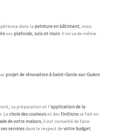
xpérience dans la
peinture en bâtiment
, nous
dre
vos
plafonds
,
sols et murs
. Il en va de même
ur
projet de rénovation à Saint-Genix-sur-Guiers
ent, sa préparation et l’
a
pplication de la
e. Le
choix des couleurs
et des
finitions
se fait en
ade de votre maison
, il est conseillé de faire
ses services
dans le respect de
votre budget
.