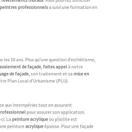
t revêtements muraux
. Vous pourrez solliciter
peintres professionnels
a suivi une formation en
s les 10 ans. Plus qu’une question d’esthétisme,
avalement de façade
,
faites appel
à notre
yage de façade
, son traitement et sa
mise en
votre Plan Local d’Urbanisme (PLU).
nce aux intempéries tout en assurant
professionnel
pour assurer son application.
-ci. La
peinture acrylique
ou pliolite est
une peinture
acrylique
épaisse. Pour une façade