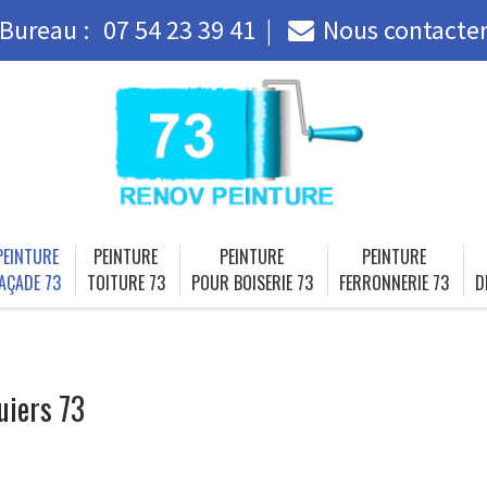
Bureau :
07 54 23 39 41
Nous contacte
PEINTURE
PEINTURE
PEINTURE
PEINTURE
AÇADE 73
TOITURE 73
POUR BOISERIE 73
FERRONNERIE 73
D
uiers 73