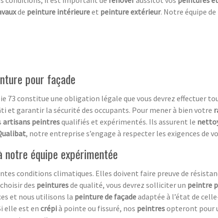
es conditions, il est important de
rénover
aussitôt vos
peintures e
avaux
de
peinture intérieure
et
peinture extérieur
. Notre équipe de
inture pour façade
e 73 constitue une obligation légale que vous devrez effectuer tou
âti et garantir la sécurité des occupants. Pour mener à bien votre
r
s
artisans peintres
qualifiés et expérimentés. Ils assurent le
netto
Qualibat
, notre entreprise s’engage à respecter les exigences de 
 à notre équipe expérimentée
ntes conditions climatiques. Elles doivent faire preuve de résista
choisir des
peintures
de qualité, vous devrez solliciter un
peintre 
es et nous utilisons la
peinture de façade
adaptée à l’état de celle
i elle est en
crépi
à pointe ou fissuré, nos
peintres
opteront pour 