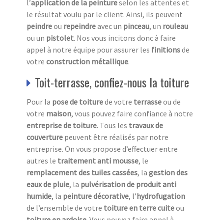
l’
application de la peinture
selon les attentes et
le résultat voulu par le client. Ainsi, ils peuvent
peindre
ou
repeindre
avec un
pinceau
, un
rouleau
ou un
pistolet
. Nos vous incitons donc à faire
appel à notre équipe pour assurer les
finitions
de
votre
construction métallique
.
Toit-terrasse, confiez-nous la toiture
Pour la
pose de toiture
de votre
terrasse
ou de
votre
maison
, vous pouvez faire confiance à notre
entreprise de toiture
. Tous les
travaux de
couverture
peuvent être réalisés par notre
entreprise. On vous propose d’effectuer entre
autres le
traitement anti mousse
, le
remplacement des tuiles cassées
, la
gestion des
eaux de pluie
, la
pulvérisation de produit anti
humide
, la
peinture décorative
, l’
hydrofugation
de l’ensemble de votre
toiture en terre cuite
ou
toiture en ardoise
. Vous pouvez faire appel à