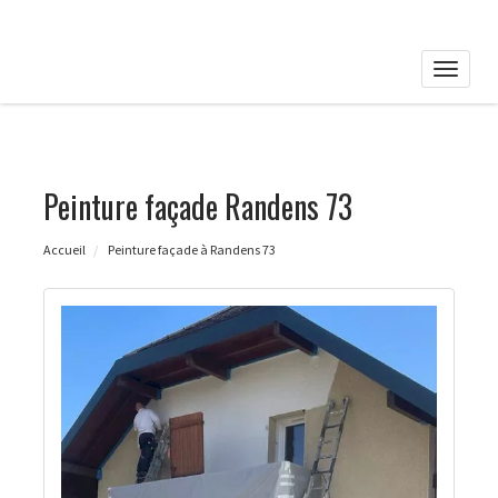
Toggle
naviga
Peinture façade Randens 73
Accueil
Peinture façade à Randens 73