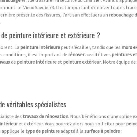
hafaudage
en vue d’assurer la sécurité du chantier. Avant d’applique
remont-le-Vieux Savoie 73. Il est important d’enlever toutes trac
dernière présente des fissures, l’artisan effectuera un
rebouchage
d
.
 de peinture intérieure et extérieure ?
iorent. La
peinture intérieure
peut s’écailler, tandis que les
murs ex
es conditions, il est important de
rénover
aussitôt vos
peintures e
avaux
de
peinture intérieure
et
peinture extérieur
. Notre équipe de
de véritables spécialistes
ialiste des
travaux de rénovation
. Nous bénéficions d’une solide e
intérieur
et extérieur. Vous pourrez alors nous solliciter pour
pein
an applique le
type de peinture
adapté à la
surface à peindre
: