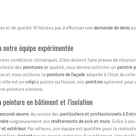
le et de qualité. N’hésitez pas à effectuer une
demande de devis
po
 à notre équipe expérimentée
ntes conditions climatiques. Elles doivent faire preuve de résista
choisir des
peintures
de qualité, vous devrez solliciter un
peintre 
es et nous utilisons la
peinture de façade
adaptée à l’état de celle
i elle est en
crépi
à pointe ou fissuré, nos
peintres
opteront pour 
une peinture siloxane.
peinture en bâtiment et l’isolation
second-œuvre
. Au service des
particuliers et professionnels à Ent
ndre
soigneusement vos
revêtements de sols et murs
. Grâce à se
 et extérieur.
Par ailleurs, son équipe est qualifiée pour la réalisat
 matériau
isolant
sur les parois verticales d’un bâtiment. Une meil