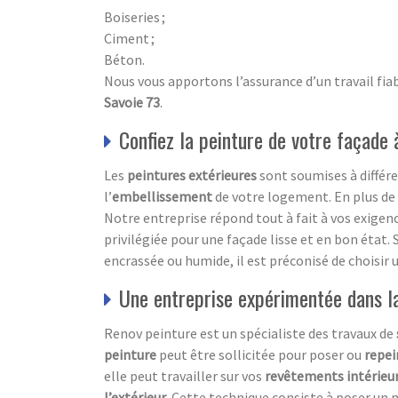
Boiseries ;
Ciment ;
Béton.
Nous vous apportons l’assurance d’un travail fiab
Savoie 73
.
Confiez la peinture de votre façade
Les
peintures extérieures
sont soumises à différe
l’
embellissement
de votre logement. En plus de 
Notre entreprise répond tout à fait à vos exigenc
privilégiée pour une façade lisse et en bon état. S
encrassée ou humide, il est préconisé de choisir 
Une entreprise expérimentée dans la 
Renov peinture est un spécialiste des travaux de
peinture
peut être sollicitée pour poser ou
repei
elle peut travailler sur vos
revêtements
intérieur
l’extérieur
. Cette technique consiste à poser un