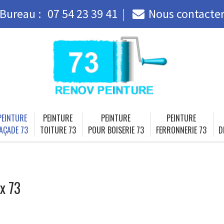
Bureau :
07 54 23 39 41
Nous contacte
PEINTURE
PEINTURE
PEINTURE
PEINTURE
AÇADE 73
TOITURE 73
POUR BOISERIE 73
FERRONNERIE 73
D
x 73