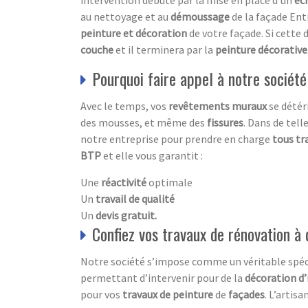
intervention débute par la mise en place d’un
éc
au nettoyage et au
démoussage
de la façade Ent
peinture et décoration
de votre façade. Si cette 
couche
et il terminera par la
peinture décorative
Pourquoi faire appel à notre société
Avec le temps, vos
revêtements muraux
se détér
des mousses, et même des
fissures
. Dans de tell
notre entreprise pour prendre en charge
tous tr
BTP
et elle vous garantit :
Une
réactivité
optimale
Un
travail de qualité
Un
devis gratuit.
Confiez vos travaux de rénovation à 
Notre société s’impose comme un véritable spéc
permettant d’intervenir pour de la
décoration d’
pour vos
travaux de peinture
de
façades
. L’artis