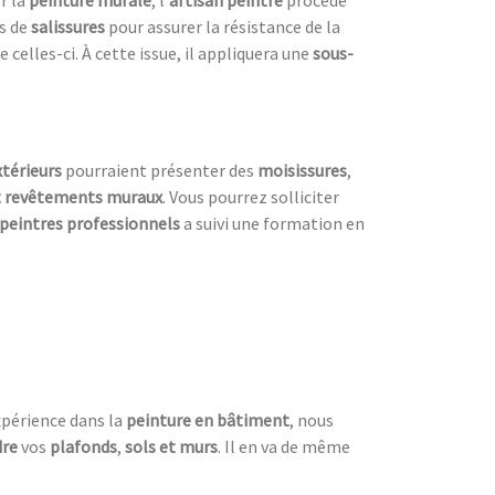
r la
peinture murale
, l’
artisan peintre
procède
es de
salissures
pour assurer la résistance de la
e celles-ci. À cette issue, il appliquera une
sous-
térieurs
pourraient présenter des
moisissures
,
t revêtements muraux
. Vous pourrez solliciter
peintres professionnels
a suivi une formation en
xpérience dans la
peinture en bâtiment
, nous
dre
vos
plafonds
,
sols et murs
. Il en va de même