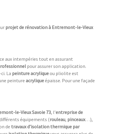
ur
projet de rénovation à Entremont-le-Vieux
nce aux intempéries tout en assurant
professionnel
pour assurer son application.
-ci. La
peinture acrylique
ou pliolite est
une peinture
acrylique
épaisse. Pour une façade
remont-le-Vieux Savoie 73
, l’
entreprise de
s différents équipements (
rouleau
,
pinceaux
…),
ion de
travaux d’isolation thermique par
leure
isolation thermique
vous assurera plus de