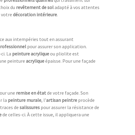
de
professionnels qualifiés
qui travaillent sur
 choix du
revêtement de sol
adapté à vos attentes
r votre
décoration intérieure
.
nce aux intempéries tout en assurant
professionnel
pour assurer son application.
-ci. La
peinture acrylique
ou pliolite est
une peinture
acrylique
épaisse. Pour une façade
pour une
remise en état
de votre façade. Son
r la
peinture murale
, l’
artisan peintre
procède
 traces de
salissures
pour assurer la résistance de
e
de celles-ci. À cette issue, il appliquera une