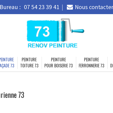
Bureau :
07 54 23 39 41
Nous contacte
PEINTURE
PEINTURE
PEINTURE
PEINTURE
AÇADE 73
TOITURE 73
POUR BOISERIE 73
FERRONNERIE 73
D
rienne 73