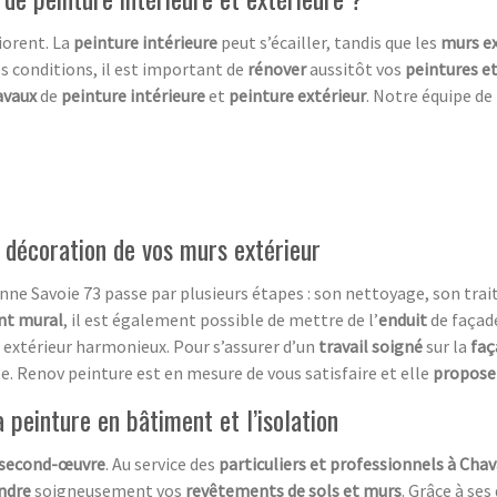
iorent. La
peinture intérieure
peut s’écailler, tandis que les
murs ex
es conditions, il est important de
rénover
aussitôt vos
peintures e
avaux
de
peinture intérieure
et
peinture extérieur
. Notre équipe de
a décoration de vos murs extérieur
e Savoie 73 passe par plusieurs étapes : son nettoyage, son trait
nt mural
, il est également possible de mettre de l’
e
nduit
de façad
re extérieur harmonieux. Pour s’assurer d’un
travail soigné
sur la
faç
 Renov peinture est en mesure de vous satisfaire et elle
propose 
peinture en bâtiment et l’isolation
second-œuvre
. Au service des
particuliers et professionnels à Ch
ndre
soigneusement vos
revêtements de sols et murs
. Grâce à se