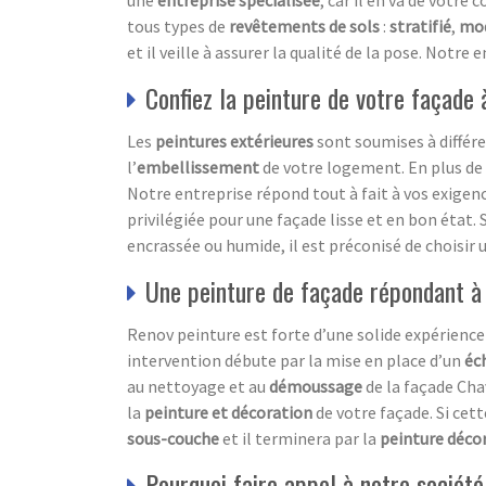
une
entreprise spécialisée
, car il en va de votr
tous types de
revêtements de sols
:
stratifié
,
mo
et il veille à assurer la qualité de la pose. Notr
Confiez la peinture de votre façade
Les
peintures extérieures
sont soumises à différe
l’
embellissement
de votre logement. En plus de 
Notre entreprise répond tout à fait à vos exigenc
privilégiée pour une façade lisse et en bon état. S
encrassée ou humide, il est préconisé de choisir 
Une peinture de façade répondant à
Renov peinture est forte d’une solide expérience
intervention débute par la mise en place d’un
éc
au nettoyage et au
démoussage
de la façade Cha
la
peinture et décoration
de votre façade. Si cett
sous-couche
et il terminera par la
peinture déco
Pourquoi faire appel à notre société