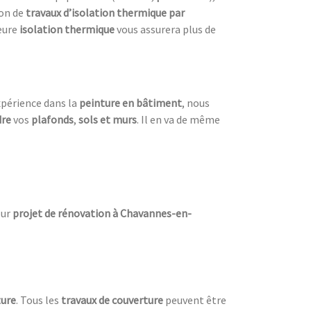
ion de
travaux d’isolation thermique par
leure
isolation thermique
vous assurera plus de
xpérience dans la
peinture en bâtiment
, nous
dre
vos
plafonds
,
sols et murs
. Il en va de même
ur
projet de rénovation à Chavannes-en-
ture
. Tous les
travaux de couverture
peuvent être