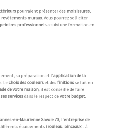
térieurs
pourraient présenter des
moisissures
,
t revêtements muraux
. Vous pourrez solliciter
peintres professionnels
a suivi une formation en
ement, sa préparation et l’
a
pplication de la
e. Le
choix des couleurs
et des
finitions
se fait en
ade de votre maison
, il est conseillé de faire
ses services
dans le respect de
votre budget
.
avannes-en-Maurienne Savoie 73
, l’
entreprise de
s différents équipements (
rouleau
,
pinceaux
…),