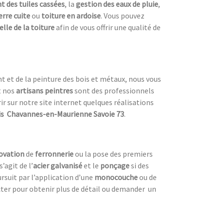
 des tuiles cassées
, la
gestion des eaux de pluie
,
erre cuite
ou
toiture en ardoise
. Vous pouvez
lle de la toiture
afin de vous offrir une qualité de
nt et de la peinture des bois et métaux, nous vous
t nos
artisans peintres
sont des professionnels
ir sur notre site internet quelques réalisations
is Chavannes-en-Maurienne Savoie 73
.
novation
de
ferronnerie
ou la pose des premiers
s’agit de l’
acier galvanisé
et le
ponçage
si des
oursuit par l’application d’une
monocouche
ou de
ter pour obtenir plus de détail ou demander un