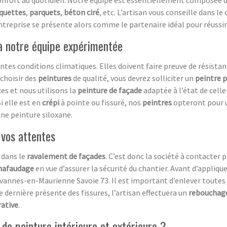
e confort au quotidien. Notre équipe est essentiellement composée 
quettes
,
parquets
,
béton ciré
, etc. L’artisan vous conseille dans le
e entreprise se présente alors comme le partenaire idéal pour réussi
 à notre équipe expérimentée
ntes conditions climatiques. Elles doivent faire preuve de résista
choisir des
peintures
de qualité, vous devrez solliciter un
peintre 
es et nous utilisons la
peinture de façade
adaptée à l’état de celle
i elle est en
crépi
à pointe ou fissuré, nos
peintres
opteront pour 
une peinture siloxane.
 vos attentes
 dans le
ravalement de façades
. C’est donc la société à contacter 
hafaudage
en vue d’assurer la sécurité du chantier. Avant d’applique
vannes-en-Maurienne Savoie 73. Il est important d’enlever toutes
e dernière présente des fissures, l’artisan effectuera un
rebouchag
rative
.
 de peinture intérieure et extérieure ?