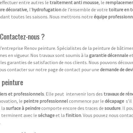
effectuer entre autres le
traitement anti mousse
, le
remplacement
re décorative
, l’
hydrofugation
de l’ensemble de votre
toiture en t
ndant toutes les saisons. Nous mettrons notre
équipe professionne
 Contactez-nous ?
l’entreprise Renov peinture. Spécialistes de la peinture de bâtime
es en vigueur. Nos travaux sont soumis à la
garantie décennale
e
les garanties de satisfaction de nos clients. Nous pouvons découvr
ous contacter sur notre page de contact pour une
demande de dev
 peinture
iers et professionnels
. Elle peut intervenir lors des
travaux de ré
énovation, le
peintre professionnel
commence par le
décapage
s’il 
 la
surface à peindre
comporte encore des traces de
soudure
. Il p
e terminent avec le
séchage
et la
finition
. Vous pouvez nous contac
.