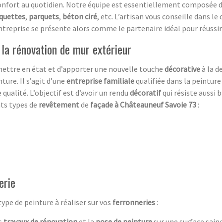
e confort au quotidien. Notre équipe est essentiellement composée 
quettes
,
parquets
,
béton ciré
, etc. L’artisan vous conseille dans le
e entreprise se présente alors comme le partenaire idéal pour réussi
 la rénovation de mur extérieur
mettre en état et d’apporter une nouvelle touche
décorative
à la d
nture. Il s’agit d’une
entreprise familiale
qualifiée dans la peinture
 qualité. L’objectif est d’avoir un rendu
décoratif
qui résiste aussi 
nts types de
revêtement
de
façade à Châteauneuf Savoie 73
:
erie
type de peinture à réaliser sur vos
ferronneries
:
es
travaux
de
rénovation
et la
pose de peinture
sur une surface saine