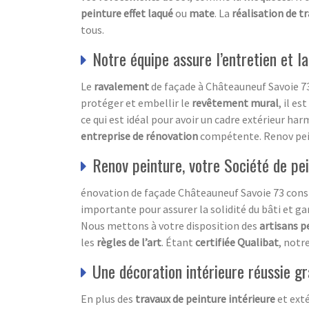
peinture effet laqué
ou
mate
. La
réalisation de t
tous.
Notre équipe assure l’entretien et l
Le
ravalement
de façade à Châteauneuf Savoie 73
protéger et embellir le
revêtement mural
, il e
ce qui est idéal pour avoir un cadre extérieur ha
entreprise de rénovation
compétente. Renov pein
Renov peinture, votre Société de pe
énovation de façade Châteauneuf Savoie 73 consti
importante pour assurer la solidité du bâti et ga
Nous mettons à votre disposition des
artisans p
les
règles de l’art
. Étant
certifiée Qualibat
, notr
Une décoration intérieure réussie gr
En plus des
travaux de peinture intérieure
et exté