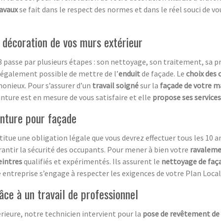
ravaux
se fait dans le respect des normes et dans le réel souci de vo
a décoration de vos murs extérieur
 passe par plusieurs étapes : son nettoyage, son traitement, sa pr
st également possible de mettre de l’
e
nduit
de façade. Le
choix des 
rmonieux. Pour s’assurer d’un
travail soigné
sur la
façade de votre m
ture est en mesure de vous satisfaire et elle
propose ses services
inture pour façade
tue une obligation légale que vous devrez effectuer tous les 10 an
rantir la sécurité des occupants. Pour mener à bien votre
ravaleme
eintres
qualifiés et expérimentés. Ils assurent le
nettoyage de faç
e entreprise s’engage à respecter les exigences de votre Plan Loca
âce à un travail de professionnel
rieure, notre technicien intervient pour la
pose de revêtement de 