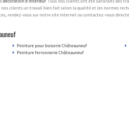
la
décoration d’intérieur
. Tous nos clients ont été satisfaits des t
à nos clients un travail bien fait selon la qualité et les normes re
vices, rendez-vous sur notre site internet ou contactez-nous direc
auneuf
Peinture pour boiserie Châteauneuf
Peinture ferronnerie Châteauneuf