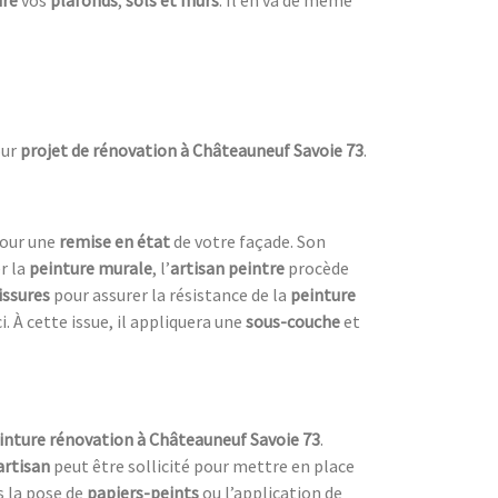
dre
vos
plafonds
,
sols et murs
. Il en va de même
ur
projet de rénovation à Châteauneuf Savoie 73
.
pour une
remise en état
de votre façade. Son
r la
peinture murale
, l’
artisan peintre
procède
issures
pour assurer la résistance de la
peinture
i. À cette issue, il appliquera une
sous-couche
et
inture rénovation à Châteauneuf Savoie 73
.
a
rtisan
peut être sollicité pour mettre en place
s la pose de
papiers-peints
ou l’application de