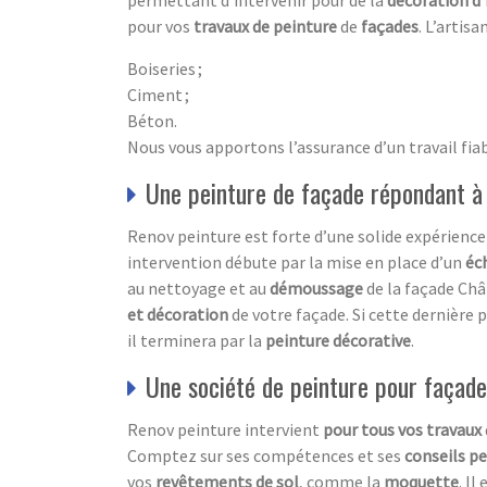
permettant d’intervenir pour de la
décoration d’
pour vos
travaux de peinture
de
façades
. L’artis
Boiseries ;
Ciment ;
Béton.
Nous vous apportons l’assurance d’un travail fiab
Une peinture de façade répondant à
Renov peinture est forte d’une solide expérience
intervention débute par la mise en place d’un
éc
au nettoyage et au
démoussage
de la façade Châ
et décoration
de votre façade. Si cette dernière p
il terminera par la
peinture décorative
.
Une société de peinture pour façade
Renov peinture intervient
pour tous vos travaux
Comptez sur ses compétences et ses
conseils p
vos
revêtements de sol
, comme la
moquette
. I