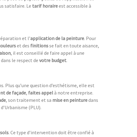
us satisfaire. Le
tarif horaire
est accessible à
éparation et l’
a
pplication de la peinture
. Pour
couleurs
et des
finitions
se fait en toute aisance,
aison
, il est conseillé de faire appel à une
dans le respect de
votre budget
.
s. Plus qu’une question d’esthétisme, elle est
nt de façade
,
faites appel
à notre entreprise.
ade
, son traitement et sa
mise en peinture
dans
l d’Urbanisme (PLU).
sols
. Ce type d’intervention doit être confié à