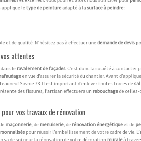
intérieur
et extérieur. Vous pourrez alors nous solliciter pour
pein
an applique le
type de peinture
adapté à la
surface à peindre
:
le et de qualité. N’hésitez pas à effectuer une
demande de devis
po
 vos attentes
 dans le
ravalement de façades
. C’est donc la société à contacter 
hafaudage
en vue d’assurer la sécurité du chantier. Avant d’applique
teauneuf Savoie 73. Il est important d’enlever toutes traces de
sal
résente des fissures, l’artisan effectuera un
rebouchage
de celles-c
 pour vos travaux de rénovation
de
maçonnerie
, de
menuiserie
, de
rénovation énergétique
et de
pe
ersonnalisés
pour réussir l’embellissement de votre cadre de vie. L’
l en va de soi pour la rénovation de votre décoration
murale
à traver