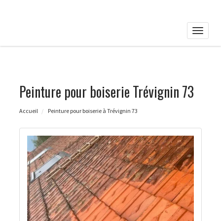
Toggle
naviga
Peinture pour boiserie Trévignin 73
Accueil
Peinture pour boiserie à Trévignin 73