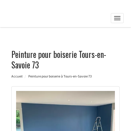
Toggle
naviga
Peinture pour boiserie Tours-en-
Savoie 73
Accueil
Peinture pour boiserie à Tours-en-Savoie 73