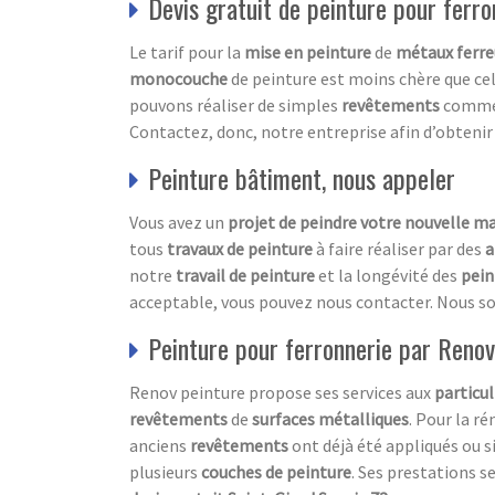
Devis gratuit de peinture pour ferro
Le tarif pour la
mise en peinture
de
métaux ferre
monocouche
de peinture est moins chère que cell
pouvons réaliser de simples
revêtements
comme 
Contactez, donc, notre entreprise afin d’obteni
Peinture bâtiment, nous appeler
Vous avez un
projet de peindre votre nouvelle m
tous
travaux de peinture
à faire réaliser par des
a
notre
travail de peinture
et la longévité des
pein
acceptable, vous pouvez nous contacter. Nous s
Peinture pour ferronnerie par Renov
Renov peinture propose ses services aux
particul
revêtements
de
surfaces métalliques
. Pour la r
anciens
revêtements
ont déjà été appliqués ou si
plusieurs
couches de peinture
. Ses prestations s