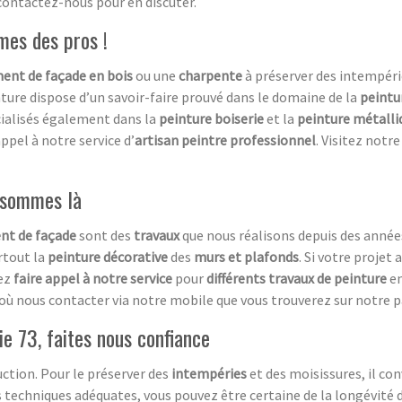
contactez-nous pour en discuter.
mes des pros !
ent de façade en bois
ou une
charpente
à préserver des intempéri
ture dispose d’un savoir-faire prouvé dans le domaine de la
peintu
alisés également dans la
peinture boiserie
et la
peinture métalli
appel à notre service d’
artisan peintre professionnel
. Visitez notr
s sommes là
nt de façade
sont des
travaux
que nous réalisons depuis des anné
rtout la
peinture décorative
des
murs et plafonds
. Si votre projet 
vez
faire appel à notre service
pour
différents travaux de peinture
en
où nous contacter via notre mobile que vous trouverez sur notre p
ie 73, faites nous confiance
uction. Pour le préserver des
intempéries
et des moisissures, il co
es techniques adéquates, vous pouvez être certaine de la longévité 