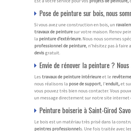
Est à votre service pour vos
projets de peinture,
Pose de peinture sur bois, nous som
Si vous avez une construction en bois, un
ravalem
travaux de peinture
sur votre maison. Renov pein
la
peinture d’extérieure.
Nous nous sommes spéci
professionnel de peinture
, n’hésitez pas à faire 
devis
gratuit.
Envie de rénover la peinture ? Nou
Les
travaux de peinture intérieure
et le
revêteme
nous réalisons la
pose de support
, l’
enduit,
et su
vous pouvez très bien nous contacter. Vous pou
un message directement sur notre site internet 
Peinture boiserie à Saint-Girod Savo
Le bois est un matériau très prisé dans la constr
peintres professionnel
s. Une fois traitée avec l