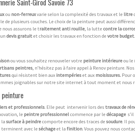
nnerie Saint-Girod Savoie 73
ux
ou
non-ferreux
varie selon la complexité des travaux et le
litre
d
e de plusieurs couches. Le choix de la peinture peut aussi différenci
nous assurons le t
raitement anti
rouille
, la lutte
contre la corro
r un
devis
gratuit
et choisir les travaux en fonction de
votre budget
.
aison
ou vous souhaitez renouveler votre
peinture intérieure
ou le
rtisans peintres
, n’hésitez pas à faire appel à Renov peinture. Nos
tures
qui résistent bien aux
intempéries
et aux
moisissures.
Pour o
ommes joignables sur notre site internet à tout moment et nous 
 peinture
iers et professionnels
. Elle peut intervenir lors des
travaux de ré
énovation, le
peintre professionnel
commence par le
décapage
s’il 
 la
surface à peindre
comporte encore des traces de
soudure
. Il p
e terminent avec le
séchage
et la
finition
. Vous pouvez nous contac