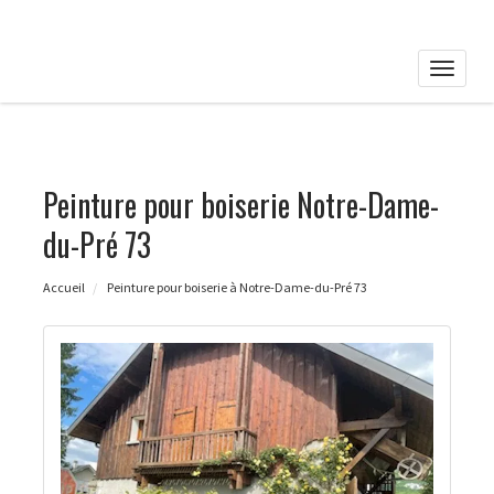
Toggle
naviga
Peinture pour boiserie Notre-Dame-
du-Pré 73
Accueil
Peinture pour boiserie à Notre-Dame-du-Pré 73